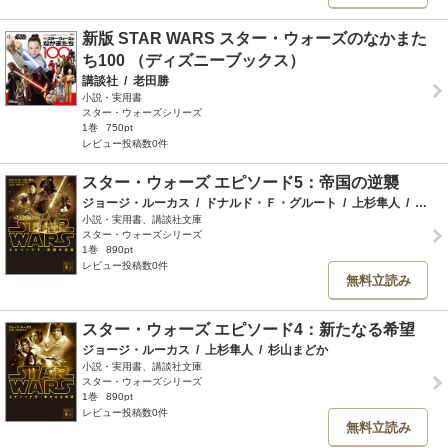
新版 STAR WARS スター・ウォーズのなかまた
ち100 （ディズニーブックス）
講談社
/
老田勝
小説・実用書
スター・ウォーズシリーズ
1巻
750pt
レビュー投稿数0件
スター・ウォーズ エピソード5：帝国の逆襲
ジョージ・ルーカス
/
ドナルド・Ｆ・グルート
/
上杉隼人
/
潮裕子
小説・実用書、講談社文庫
スター・ウォーズシリーズ
1巻
890pt
レビュー投稿数0件
無料立読み
スター・ウォーズ エピソード4：新たなる希望
ジョージ・ルーカス
/
上杉隼人
/
杉山まどか
小説・実用書、講談社文庫
スター・ウォーズシリーズ
1巻
890pt
レビュー投稿数0件
無料立読み