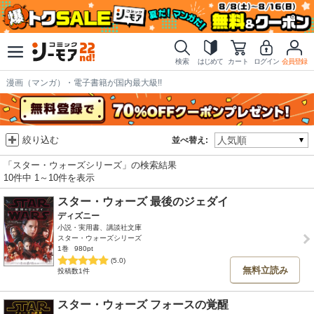
検索
はじめて
カート
ログイン
会員登録
漫画（マンガ）・電子書籍が国内最大級!!
絞り込む
並べ替え:
「スター・ウォーズシリーズ」の検索結果
10件中 1～10件を表示
スター・ウォーズ 最後のジェダイ
ディズニー
小説・実用書、講談社文庫
スター・ウォーズシリーズ
1巻
980pt
(5.0)
無料立読み
投稿数1件
スター・ウォーズ フォースの覚醒