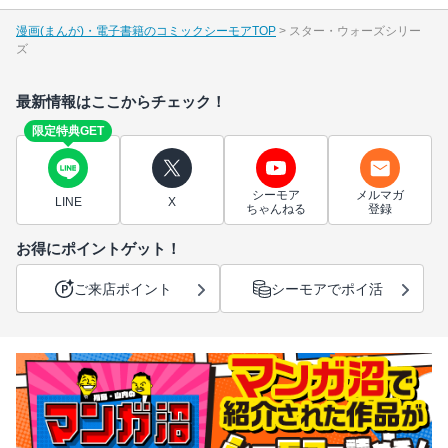
漫画(まんが)・電子書籍のコミックシーモアTOP
スター・ウォーズシリー
ズ
最新情報はここからチェック！
限定特典GET
シーモア
メルマガ
LINE
X
ちゃんねる
登録
お得にポイントゲット！
ご来店ポイント
シーモアでポイ活