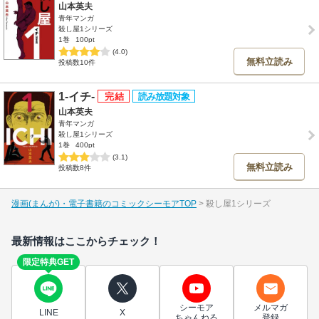
山本英夫
青年マンガ
殺し屋1シリーズ
1巻
100pt
(4.0)
無料立読み
投稿数10件
1-イチ-
山本英夫
青年マンガ
殺し屋1シリーズ
1巻
400pt
(3.1)
無料立読み
投稿数8件
漫画(まんが)・電子書籍のコミックシーモアTOP
殺し屋1シリーズ
最新情報はここからチェック！
限定特典GET
シーモア
メルマガ
LINE
X
ちゃんねる
登録