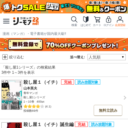
検索
はじめて
カート
ログイン
会員登録
漫画（マンガ）・電子書籍が国内最大級!!
絞り込む
並べ替え:
「殺し屋1シリーズ」の検索結果
3件中 1～3件を表示
殺し屋１（イチ）
山本英夫
青年マンガ
殺し屋1シリーズ
1～10巻
400pt
(4.1)
無料立読み
投稿数69件
殺し屋１（イチ）誕生編