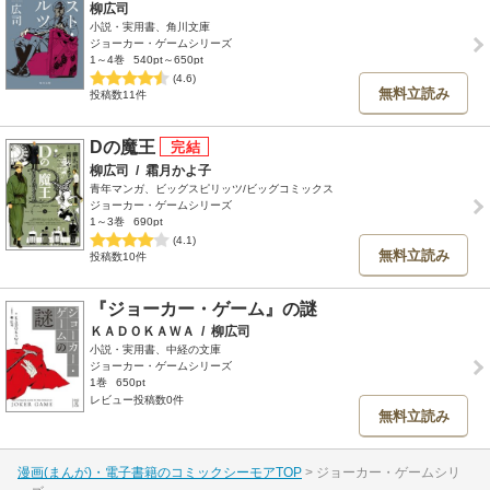
柳広司
小説・実用書、角川文庫
ジョーカー・ゲームシリーズ
1～4巻
540pt～650pt
(4.6)
無料立読み
投稿数11件
Dの魔王
柳広司
/
霜月かよ子
青年マンガ、ビッグスピリッツ/ビッグコミックス
ジョーカー・ゲームシリーズ
1～3巻
690pt
(4.1)
無料立読み
投稿数10件
『ジョーカー・ゲーム』の謎
ＫＡＤＯＫＡＷＡ
/
柳広司
小説・実用書、中経の文庫
ジョーカー・ゲームシリーズ
1巻
650pt
レビュー投稿数0件
無料立読み
漫画(まんが)・電子書籍のコミックシーモアTOP
ジョーカー・ゲームシリ