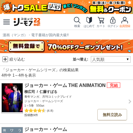
検索
はじめて
カート
ログイン
会員登録
漫画（マンガ）・電子書籍が国内最大級!!
絞り込む
並べ替え:
「ジョーカー・ゲームシリーズ」の検索結果
4件中 1～4件を表示
ジョーカー・ゲーム THE ANIMATION
柳広司
/
仁藤すばる
青年マンガ、月刊コミックブレイド
ジョーカー・ゲームシリーズ
1～5巻
550pt
(4.8)
無料立読み
投稿数9件
ジョーカー・ゲーム