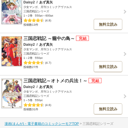
Daisy2
/
あず真矢
少女マンガ、月刊コミックアヴァルス
三国恋戦記シリーズ
1～2巻
550pt～600pt
(4.8)
無料立読み
投稿数13件
三国恋戦記 ～籠中の鳥～
Daisy2
/
あず真矢
少女マンガ、月刊コミックアヴァルス
三国恋戦記シリーズ
1～2巻
550pt
(4.7)
無料立読み
投稿数27件
三国恋戦記～オトメの兵法！～
Daisy2
/
あず真矢
少女マンガ、月刊コミックアヴァルス
三国恋戦記シリーズ
1～5巻
550pt
(4.6)
無料立読み
投稿数31件
漫画(まんが)・電子書籍のコミックシーモアTOP
三国恋戦記シリーズ