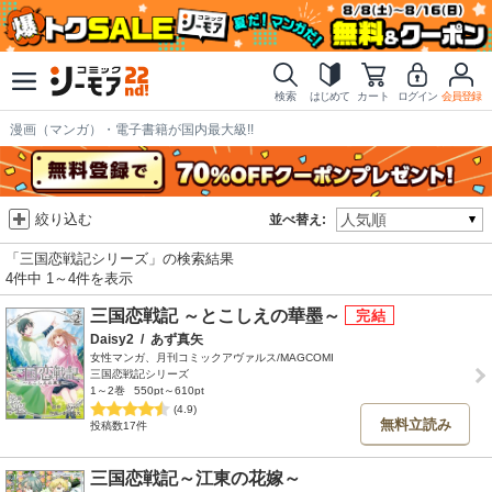
検索
はじめて
カート
ログイン
会員登録
漫画（マンガ）・電子書籍が国内最大級!!
絞り込む
並べ替え:
「三国恋戦記シリーズ」の検索結果
4件中 1～4件を表示
三国恋戦記 ～とこしえの華墨～
Daisy2
/
あず真矢
女性マンガ、月刊コミックアヴァルス/MAGCOMI
三国恋戦記シリーズ
1～2巻
550pt～610pt
(4.9)
無料立読み
投稿数17件
三国恋戦記～江東の花嫁～