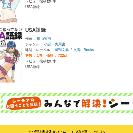
レビュー投稿数0件
USA語録
USA語録
作家：
町山智浩
ジャンル：
小説・実用書
雑誌・レーベル：
週刊文春
/
文春e-Books
巻数：
1巻
価格： 722pt
レビュー投稿数0件
USA語録
お得情報をGET！登録してね