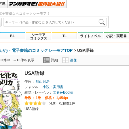
ア島
電子書籍ならコミックシーモア！
シーモア
BL
TL
ライトノベル
小説・実用書
コミックス
んが)・電子書籍のコミックシーモアTOP
>
USA語録
3件中 1～13件を表示
詳細
画像
USA語録
作家：
町山智浩
ジャンル：
小説・実用書
雑誌・レーベル：
文春e-Books
巻数：
1巻
価格： 1,454pt
（4.0） 投稿数1件
USA語録