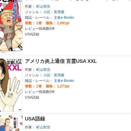
作家：
町山智浩
ジャンル：
小説・実用書
雑誌・レーベル：
文春e-Books
巻数：
1巻
価格： 1,091pt
レビュー投稿数0件
USA語録
アメリカ炎上通信 言霊USA XXL
作家：
町山智浩
ジャンル：
小説・実用書
雑誌・レーベル：
文春e-Books
巻数：
1巻
価格： 1,273pt
レビュー投稿数0件
USA語録
USA語録
作家：
町山智浩