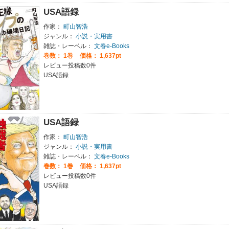
USA語録
作家：
町山智浩
ジャンル：
小説・実用書
雑誌・レーベル：
文春e-Books
巻数：
1巻
価格： 1,637pt
レビュー投稿数0件
USA語録
USA語録
作家：
町山智浩
ジャンル：
小説・実用書
雑誌・レーベル：
文春e-Books
巻数：
1巻
価格： 1,637pt
レビュー投稿数0件
USA語録