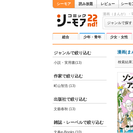
シーモア
読み放題
レビュー
シーモ
漫画（まんが）・
ジャンルで探す
総合
少年・青年
少女・女性
漫画(ま
ジャンルで絞り込む
検索結果1
小説・実用書(13)
作家で絞り込む
町山智浩 (13)
出版社で絞り込む
文藝春秋 (13)
雑誌・レーベルで絞り込む
文春e-Books (10)