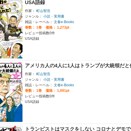
USA語録
作家：
町山智浩
ジャンル：
小説・実用書
雑誌・レーベル：
文春e-Books
巻数：
1巻
価格： 1,273pt
レビュー投稿数0件
USA語録
アメリカ人の4人に1人はトランプが大統領だと
作家：
町山智浩
ジャンル：
小説・実用書
雑誌・レーベル：
文春e-Books
巻数：
1巻
価格： 1,091pt
レビュー投稿数0件
USA語録
トランピストはマスクをしない コロナとデモ