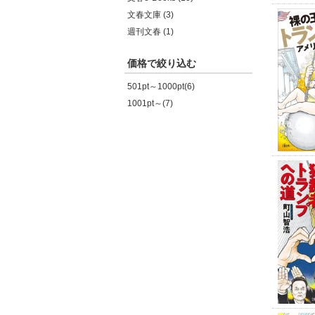
文春文庫 (3)
週刊文春 (1)
価格で絞り込む
501pt～1000pt(6)
1001pt～(7)