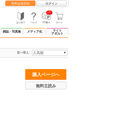
無料会員登録
ログイン
UP!
はじめて
ヘルプ
PT購入
カート
ライト
雑誌・写真集
メディア化
アダルト
並べ替え:
購入ページへ
無料立読み