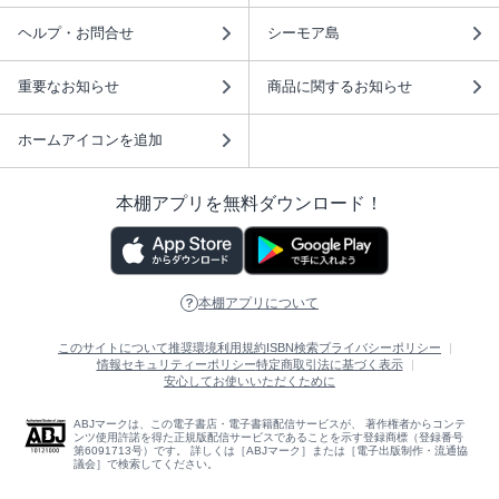
ヘルプ・お問合せ
シーモア島
重要なお知らせ
商品に関するお知らせ
ホームアイコンを追加
本棚アプリを無料ダウンロード！
本棚アプリについて
このサイトについて
推奨環境
利用規約
ISBN検索
プライバシーポリシー
情報セキュリティーポリシー
特定商取引法に基づく表示
安心してお使いいただくために
ABJマークは、この電子書店・電子書籍配信サービスが、 著作権者からコンテ
ンツ使用許諾を得た正規版配信サービスであることを示す登録商標（登録番号
第6091713号）です。 詳しくは［ABJマーク］または［電子出版制作・流通協
議会］で検索してください。