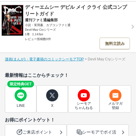
ディーエムシー デビル メイ クライ 公式コンプ
リートガイド
週刊ファミ通編集部
小説・実用書、カプコンファミ通
Devil May Cryシリーズ
1巻
1,143pt
レビュー投稿数0件
無料立読み
漫画(まんが)・電子書籍のコミックシーモアTOP
Devil May Cryシリーズ
最新情報はここからチェック！
限定特典GET
シーモア
メルマガ
LINE
X
ちゃんねる
登録
お得にポイントゲット！
ご来店ポイント
シーモアでポイ活