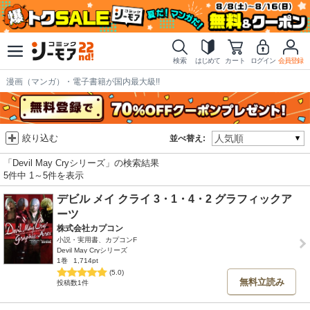
検索
はじめて
カート
ログイン
会員登録
漫画（マンガ）・電子書籍が国内最大級!!
絞り込む
並べ替え:
「Devil May Cryシリーズ」の検索結果
5件中 1～5件を表示
デビル メイ クライ 3・1・4・2 グラフィックア
ーツ
株式会社カプコン
小説・実用書、カプコンF
Devil May Cryシリーズ
1巻
1,714pt
(5.0)
無料立読み
投稿数1件