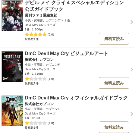
デビル メイ クライ 4 スペシャルエディション
公式ガイドブック
週刊ファミ通編集部
小説・実用書、カプコンファミ通
Devil May Cryシリーズ
1巻
1,900pt
(5.0)
無料立読み
投稿数1件
DmC Devil May Cry ビジュアルアート
株式会社カプコン
小説・実用書、カプコンF
Devil May Cryシリーズ
1巻
1,810pt
(1.0)
無料立読み
投稿数1件
DmC Devil May Cry オフィシャルガイドブック
株式会社カプコン
小説・実用書、カプコンF
Devil May Cryシリーズ
1巻
952pt
(1.0)
無料立読み
投稿数1件