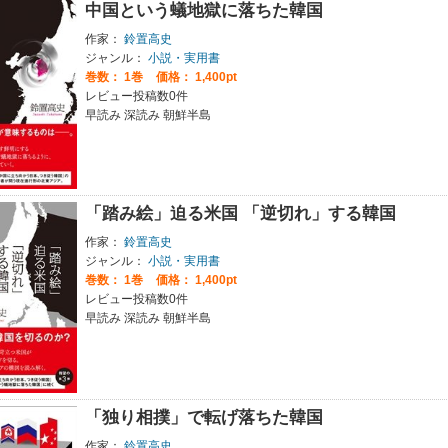
中国という蟻地獄に落ちた韓国
作家：
鈴置高史
ジャンル：
小説・実用書
巻数：
1巻
価格： 1,400pt
レビュー投稿数0件
早読み 深読み 朝鮮半島
「踏み絵」迫る米国 「逆切れ」する韓国
作家：
鈴置高史
ジャンル：
小説・実用書
巻数：
1巻
価格： 1,400pt
レビュー投稿数0件
早読み 深読み 朝鮮半島
「独り相撲」で転げ落ちた韓国
作家：
鈴置高史