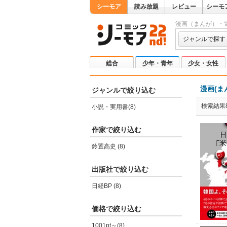
シーモア
読み放題
レビュー
シーモ
漫画（まんが）・
ジャンルで探す
総合
少年・青年
少女・女性
漫画(ま
ジャンルで絞り込む
検索結果
小説・実用書(8)
作家で絞り込む
鈴置高史 (8)
出版社で絞り込む
日経BP (8)
価格で絞り込む
1001pt～(8)