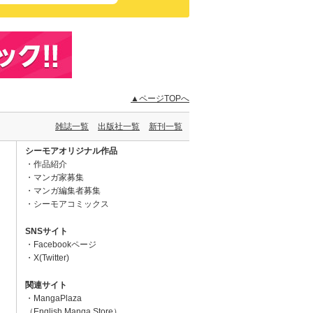
▲ページTOPへ
雑誌一覧
出版社一覧
新刊一覧
シーモアオリジナル作品
作品紹介
マンガ家募集
マンガ編集者募集
シーモアコミックス
SNSサイト
Facebookページ
X(Twitter)
関連サイト
MangaPlaza
（English Manga Store）