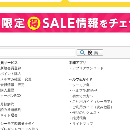
会員サービス
本棚アプリ
新規会員登録
アプリダウンロード
ポイント購入
メルマガ確認・変更
ヘルプ&ガイド
会員情報・設定
シーモア島
購入履歴
ヘルプ/お問合せ
クーポンBOX
初めての方へ
ご利用ガイド（シーモア）
月額解約
ご利用ガイド（読み放題）
読み放題解約
作品のリクエスト
サイト退会
推奨環境
シーモア図書券を使う
サイトマップ
プレゼントコードを使う