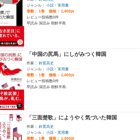
ジャンル：
小説・実用書
巻数：
1巻
価格： 1,400pt
レビュー投稿数0件
早読み 深読み 朝鮮半島
「中国の尻馬」にしがみつく韓国
作家：
鈴置高史
ジャンル：
小説・実用書
巻数：
1巻
価格： 1,400pt
レビュー投稿数0件
早読み 深読み 朝鮮半島
「三面楚歌」にようやく気づいた韓国
作家：
鈴置高史
ジャンル：
小説・実用書
巻数：
1巻
価格： 1,400pt