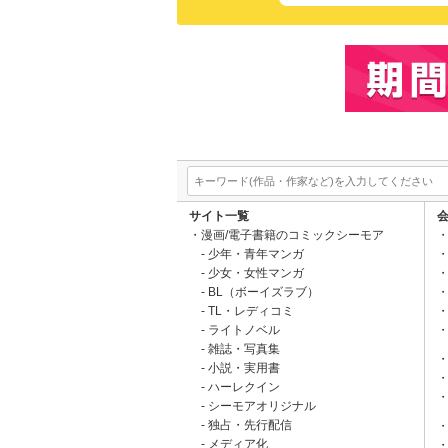
サイト一覧
漫画/電子書籍のコミックシーモア
少年・青年マンガ
少女・女性マンガ
BL（ボーイズラブ）
TL・レディコミ
ライトノベル
雑誌・写真集
小説・実用書
ハーレクイン
シーモアオリジナル
独占・先行配信
メディア化