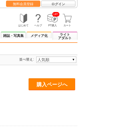
無料会員登録
ログイン
UP!
はじめて
ヘルプ
PT購入
カート
ライト
雑誌・写真集
メディア化
アダルト
並べ替え:
購入ページへ