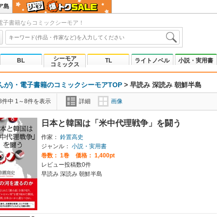
ア島
電子書籍ならコミックシーモア！
シーモア
BL
TL
ライトノベル
小説・実用書
コミックス
んが)・電子書籍のコミックシーモアTOP
>
早読み 深読み 朝鮮半島
8件中 1～8件を表示
詳細
画像
日本と韓国は「米中代理戦争」を闘う
作家：
鈴置高史
ジャンル：
小説・実用書
巻数：
1巻
価格： 1,400pt
レビュー投稿数0件
早読み 深読み 朝鮮半島