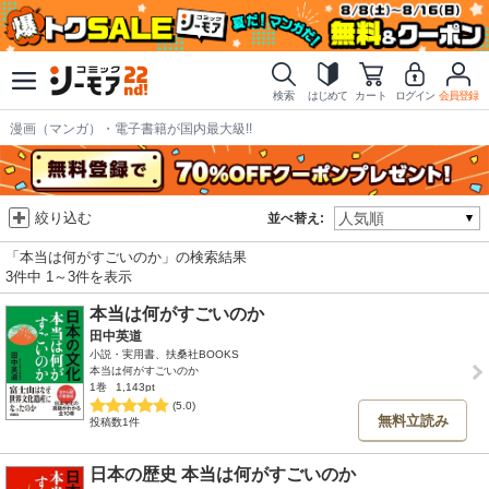
検索
はじめて
カート
ログイン
会員登録
漫画（マンガ）・電子書籍が国内最大級!!
絞り込む
並べ替え:
「本当は何がすごいのか」の検索結果
3件中 1～3件を表示
本当は何がすごいのか
田中英道
小説・実用書、扶桑社BOOKS
本当は何がすごいのか
1巻
1,143pt
(5.0)
無料立読み
投稿数1件
日本の歴史 本当は何がすごいのか