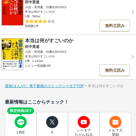
田中英道
小説・実用書、扶桑社BOOKS
本当は何がすごいのか
1巻
580pt
(5.0)
無料立読み
投稿数1件
本当は何がすごいのか
田中英道
小説・実用書、扶桑社BOOKS
本当は何がすごいのか
1巻
1,143pt
レビュー投稿数0件
無料立読み
漫画(まんが)・電子書籍のコミックシーモアTOP
本当は何がすごいのか
最新情報はここからチェック！
限定特典GET
シーモア
メルマガ
LINE
X
ちゃんねる
登録