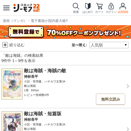
検索
はじめて
カート
ログイン
会員登録
漫画（マンガ）・電子書籍が国内最大級!!
絞り込む
並べ替え:
「敵は海賊」の検索結果
9件中 1～9件を表示
敵は海賊・海賊の敵
神林長平
小説・実用書、ハヤカワ文庫JA
敵は海賊
1巻
660pt
レビュー投稿数0件
無料立読み
敵は海賊・短篇版
神林長平
小説・実用書、ハヤカワ文庫JA
敵は海賊