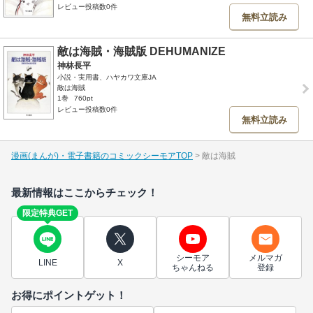
レビュー投稿数0件
無料立読み
敵は海賊・海賊版 DEHUMANIZE
神林長平
小説・実用書、ハヤカワ文庫JA
敵は海賊
1巻
760pt
レビュー投稿数0件
無料立読み
漫画(まんが)・電子書籍のコミックシーモアTOP
敵は海賊
最新情報はここからチェック！
限定特典GET
シーモア
メルマガ
LINE
X
ちゃんねる
登録
お得にポイントゲット！