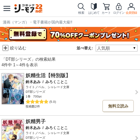
検索
はじめて
カート
ログイン
会員登録
漫画（マンガ）・電子書籍が国内最大級!!
絞り込む
並べ替え:
「DT部シリーズ」の検索結果
4件中 1～4件を表示
妖精生活【特別版】
鈴木あみ
/
みろくことこ
ライトノベル、シャレード文庫
DT部シリーズ
1巻
700pt
(5.0)
無料立読み
投稿数2件
妖精男子
鈴木あみ
/
みろくことこ
ライトノベル、シャレード文庫
DT部シリーズ