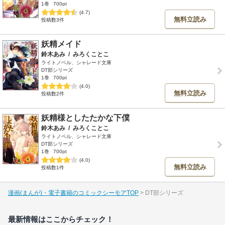
1巻
700pt
(4.7)
無料立読み
投稿数3件
妖精メイド
鈴木あみ
/
みろくことこ
ライトノベル、シャレード文庫
DT部シリーズ
1巻
700pt
(4.0)
無料立読み
投稿数2件
妖精様としたたかな下僕
鈴木あみ
/
みろくことこ
ライトノベル、シャレード文庫
DT部シリーズ
1巻
700pt
(4.0)
無料立読み
投稿数1件
漫画(まんが)・電子書籍のコミックシーモアTOP
DT部シリーズ
最新情報はここからチェック！