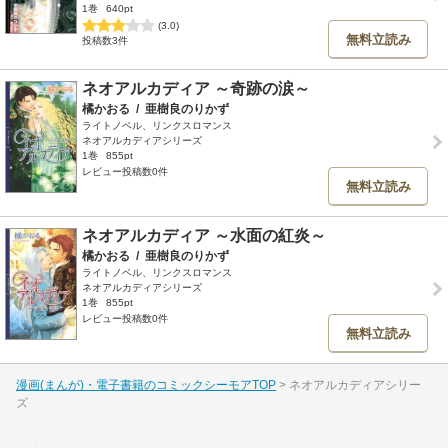
1巻
640pt
(3.0)
無料立読み
投稿数3件
ネオアルカディア ～奇跡の涙～
橘かおる
/
亜樹良のりかず
ライトノベル、リンクスロマンス
ネオアルカディアシリーズ
1巻
855pt
レビュー投稿数0件
無料立読み
ネオアルカディア ～水面の紅炎～
橘かおる
/
亜樹良のりかず
ライトノベル、リンクスロマンス
ネオアルカディアシリーズ
1巻
855pt
レビュー投稿数0件
無料立読み
漫画(まんが)・電子書籍のコミックシーモアTOP
ネオアルカディアシリー
ズ