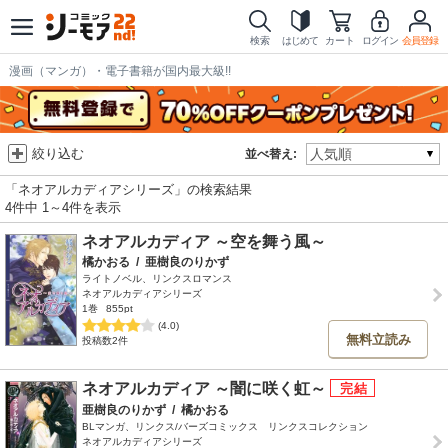
検索
はじめて
カート
ログイン
会員登録
漫画（マンガ）・電子書籍が国内最大級!!
絞り込む
並べ替え:
「ネオアルカディアシリーズ」の検索結果
4件中 1～4件を表示
ネオアルカディア ～空を舞う風～
橘かおる
/
亜樹良のりかず
ライトノベル、リンクスロマンス
ネオアルカディアシリーズ
1巻
855pt
(4.0)
無料立読み
投稿数2件
ネオアルカディア ～闇に咲く虹～
亜樹良のりかず
/
橘かおる
BLマンガ、リンクス/バーズコミックス リンクスコレクション
ネオアルカディアシリーズ