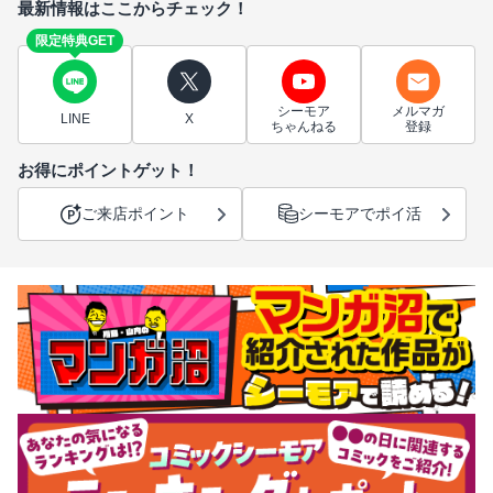
最新情報はここからチェック！
限定特典GET
シーモア
メルマガ
LINE
X
ちゃんねる
登録
お得にポイントゲット！
ご来店ポイント
シーモアでポイ活