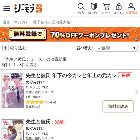
検索
はじめて
カート
ログイン
会員登録
漫画（マンガ）・電子書籍が国内最大級!!
絞り込む
並べ替え:
「先生と彼氏シリーズ」の検索結果
3件中 1～3件を表示
先生と彼氏 年下の今カレと年上の元カレ
めぐみけい
TLマンガ、YLC
先生と彼氏シリーズ
1巻
680pt
(4.4)
無料立読み
投稿数14件
先生と彼氏
めぐみけい
TLマンガ、YLC
先生と彼氏シリーズ