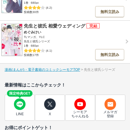
1巻
680pt
(4.2)
無料立読み
投稿数30件
先生と彼氏 相愛ウェディング
めぐみけい
TLマンガ、YLC
先生と彼氏シリーズ
1巻
680pt
(4.1)
無料立読み
投稿数17件
漫画(まんが)・電子書籍のコミックシーモアTOP
先生と彼氏シリーズ
最新情報はここからチェック！
限定特典GET
シーモア
メルマガ
LINE
X
ちゃんねる
登録
お得にポイントゲット！