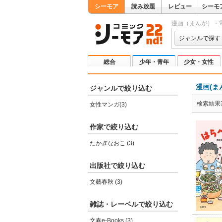
シーモア
読み放題
レビュー
シーモ
漫画（まんが）・
ジャンルで探す
総合
少年・青年
少女・女性
漫画(ま
ジャンルで絞り込む
検索結果
女性マンガ(3)
作家で絞り込む
たかぎなおこ (3)
出版社で絞り込む
文藝春秋 (3)
雑誌・レーベルで絞り込む
文春e-Books (3)