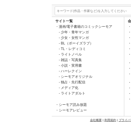
サイト一覧
漫画/電子書籍のコミックシーモア
少年・青年マンガ
少女・女性マンガ
BL（ボーイズラブ）
TL・レディコミ
ライトノベル
雑誌・写真集
小説・実用書
ハーレクイン
シーモアオリジナル
独占・先行配信
メディア化
ライトアダルト
シーモア読み放題
シーモアレビュー
会社概要
|
利用規約
|
プライバ