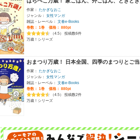
はらぺこ万歳！ 家ごはん、外ごはん、ときど
作家：
たかぎなおこ
ジャンル：
女性マンガ
雑誌・レーベル：
文春e-Books
巻数：
1巻
価格： 880pt
（4.5） 投稿数6件
万歳！シリーズ
おまつり万歳！ 日本全国、四季のまつりとご
作家：
たかぎなおこ
ジャンル：
女性マンガ
雑誌・レーベル：
文春e-Books
巻数：
1巻
価格： 880pt
（4.5） 投稿数2件
万歳！シリーズ