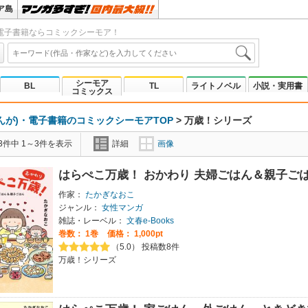
ア島
電子書籍ならコミックシーモア！
シーモア
BL
TL
ライトノベル
小説・実用書
コミックス
んが)・電子書籍のコミックシーモアTOP
>
万歳！シリーズ
3件中 1～3件を表示
詳細
画像
はらぺこ万歳！ おかわり 夫婦ごはん＆親子ご
作家：
たかぎなおこ
ジャンル：
女性マンガ
雑誌・レーベル：
文春e-Books
巻数：
1巻
価格： 1,000pt
（5.0） 投稿数8件
万歳！シリーズ