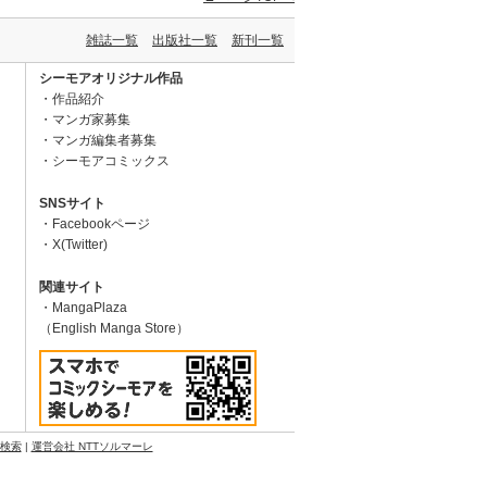
雑誌一覧
出版社一覧
新刊一覧
シーモアオリジナル作品
作品紹介
マンガ家募集
マンガ編集者募集
シーモアコミックス
SNSサイト
Facebookページ
X(Twitter)
関連サイト
MangaPlaza
（English Manga Store）
N検索
|
運営会社 NTTソルマーレ