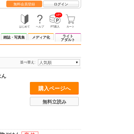
無料会員登録
ログイン
UP!
はじめて
ヘルプ
PT購入
カート
ライト
雑誌・写真集
メディア化
アダルト
並べ替え:
はん
購入ページへ
無料立読み