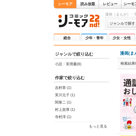
シーモア
読み放題
レビュー
シーモ
漫画（まんが）・
ジャンルで探す
総合
少年・青年
少女・女性
漫画(ま
ジャンルで絞り込む
検索結果
小説・実用書(8)
作家で絞り込む
吉村章 (1)
実川元子 (1)
関泰二 (1)
村上賀厚 (1)
寺村淳 (1)
もっと見る