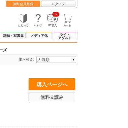
無料会員登録
ログイン
UP!
はじめて
ヘルプ
PT購入
カート
ライト
雑誌・写真集
メディア化
アダルト
ーズ
並べ替え:
購入ページへ
無料立読み