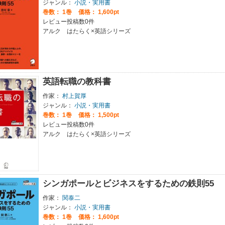
ジャンル：
小説・実用書
巻数：
1巻
価格： 1,600pt
レビュー投稿数0件
アルク はたらく×英語シリーズ
英語転職の教科書
作家：
村上賀厚
ジャンル：
小説・実用書
巻数：
1巻
価格： 1,500pt
レビュー投稿数0件
アルク はたらく×英語シリーズ
シンガポールとビジネスをするための鉄則55
作家：
関泰二
ジャンル：
小説・実用書
巻数：
1巻
価格： 1,600pt