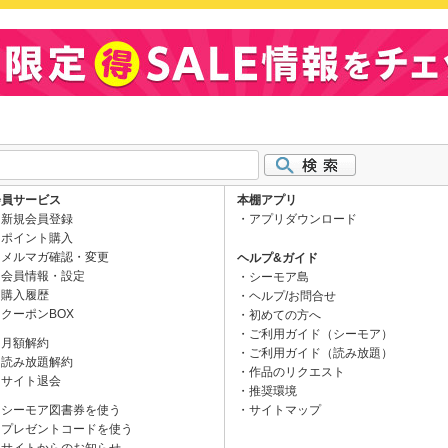
会員サービス
本棚アプリ
新規会員登録
アプリダウンロード
ポイント購入
メルマガ確認・変更
ヘルプ&ガイド
会員情報・設定
シーモア島
購入履歴
ヘルプ/お問合せ
クーポンBOX
初めての方へ
ご利用ガイド（シーモア）
月額解約
ご利用ガイド（読み放題）
読み放題解約
作品のリクエスト
サイト退会
推奨環境
シーモア図書券を使う
サイトマップ
プレゼントコードを使う