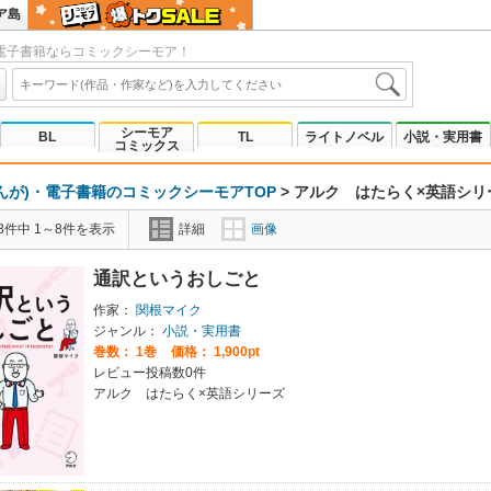
ア島
電子書籍ならコミックシーモア！
シーモア
BL
TL
ライトノベル
小説・実用書
コミックス
んが)・電子書籍のコミックシーモアTOP
>
アルク はたらく×英語シリ
8件中 1～8件を表示
詳細
画像
通訳というおしごと
作家：
関根マイク
ジャンル：
小説・実用書
巻数：
1巻
価格： 1,900pt
レビュー投稿数0件
アルク はたらく×英語シリーズ