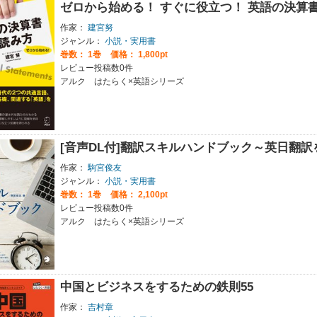
ゼロから始める！ すぐに役立つ！ 英語の決算
作家：
建宮努
ジャンル：
小説・実用書
巻数：
1巻
価格： 1,800pt
レビュー投稿数0件
アルク はたらく×英語シリーズ
[音声DL付]翻訳スキルハンドブック～英日翻訳
作家：
駒宮俊友
ジャンル：
小説・実用書
巻数：
1巻
価格： 2,100pt
レビュー投稿数0件
アルク はたらく×英語シリーズ
中国とビジネスをするための鉄則55
作家：
吉村章