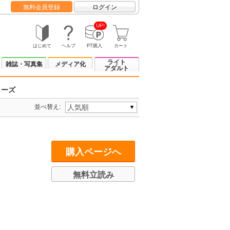
無料会員登録
ログイン
UP!
はじめて
ヘルプ
PT購入
カート
ライト
雑誌・写真集
メディア化
アダルト
リーズ
並べ替え:
購入ページへ
無料立読み