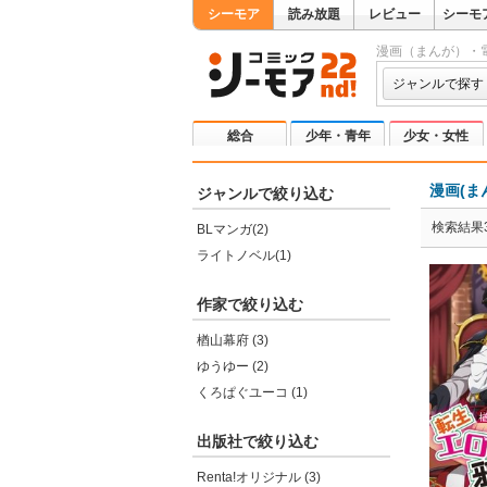
シーモア
読み放題
レビュー
シーモ
漫画（まんが）・
ジャンルで探す
総合
少年・青年
少女・女性
漫画(ま
ジャンルで絞り込む
検索結果
BLマンガ(2)
ライトノベル(1)
作家で絞り込む
楢山幕府 (3)
ゆうゆー (2)
くろぱぐユーコ (1)
出版社で絞り込む
Renta!オリジナル (3)