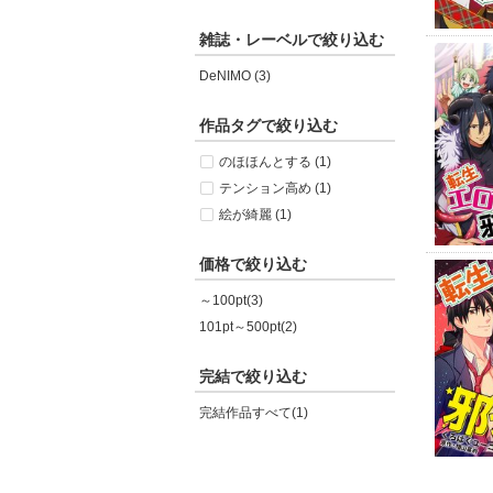
雑誌・レーベルで絞り込む
DeNIMO (3)
作品タグで絞り込む
のほほんとする (1)
テンション高め (1)
絵が綺麗 (1)
価格で絞り込む
～100pt(3)
101pt～500pt(2)
完結で絞り込む
完結作品すべて(1)