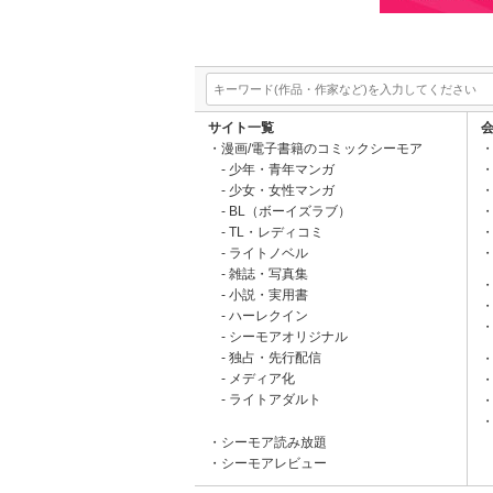
サイト一覧
漫画/電子書籍のコミックシーモア
少年・青年マンガ
少女・女性マンガ
BL（ボーイズラブ）
TL・レディコミ
ライトノベル
雑誌・写真集
小説・実用書
ハーレクイン
シーモアオリジナル
独占・先行配信
メディア化
ライトアダルト
シーモア読み放題
シーモアレビュー