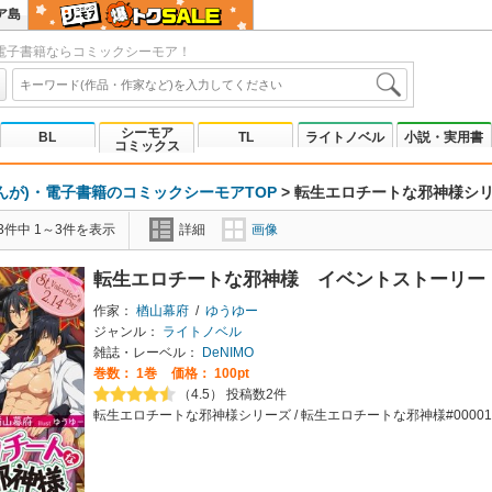
ア島
電子書籍ならコミックシーモア！
シーモア
BL
TL
ライトノベル
小説・実用書
コミックス
んが)・電子書籍のコミックシーモアTOP
>
転生エロチートな邪神様シ
3件中 1～3件を表示
詳細
画像
転生エロチートな邪神様 イベントストーリー
作家：
楢山幕府
/
ゆうゆー
ジャンル：
ライトノベル
雑誌・レーベル：
DeNIMO
巻数：
1巻
価格： 100pt
（4.5） 投稿数2件
転生エロチートな邪神様シリーズ / 転生エロチートな邪神様#00001