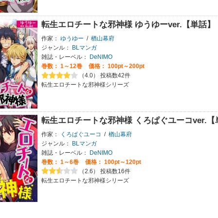
転生エロチートな邪神様 ゆうゆーver.【単話】
作家：
ゆうゆー
/
楢山幕府
ジャンル：
BLマンガ
雑誌・レーベル：
DeNIMO
巻数：
1～12巻
価格： 100pt～200pt
（4.0） 投稿数42件
転生エロチートな邪神様シリーズ
転生エロチートな邪神様 くろぱぐユーコver.
作家：
くろぱぐユーコ
/
楢山幕府
ジャンル：
BLマンガ
雑誌・レーベル：
DeNIMO
巻数：
1～6巻
価格： 100pt～120pt
（2.6） 投稿数16件
転生エロチートな邪神様シリーズ