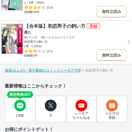
1～6巻
190pt
(3.9)
無料立読み
投稿数38件
【合本版】初恋男子の飼い方
星た
BLマンガ、♂BL♂らぶらぶコミックス
初恋男子の飼い方
1巻
1,000pt
(3.2)
無料立読み
投稿数5件
漫画(まんが)・電子書籍のコミックシーモアTOP
初恋男子の飼い方
最新情報はここからチェック！
限定特典GET
シーモア
メルマガ
LINE
X
ちゃんねる
登録
お得にポイントゲット！