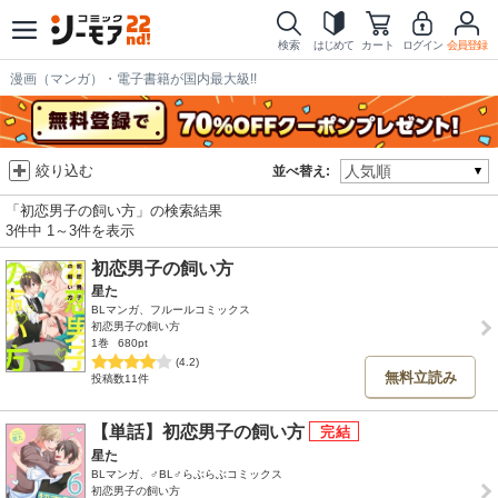
検索
はじめて
カート
ログイン
会員登録
漫画（マンガ）・電子書籍が国内最大級!!
絞り込む
並べ替え:
「初恋男子の飼い方」の検索結果
3件中 1～3件を表示
初恋男子の飼い方
星た
BLマンガ、フルールコミックス
初恋男子の飼い方
1巻
680pt
(4.2)
無料立読み
投稿数11件
【単話】初恋男子の飼い方
星た
BLマンガ、♂BL♂らぶらぶコミックス
初恋男子の飼い方