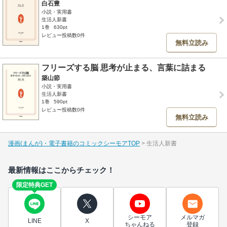
白石豊
小説・実用書
生活人新書
1巻
630pt
レビュー投稿数0件
無料立読み
フリーズする脳 思考が止まる、言葉に詰まる
築山節
小説・実用書
生活人新書
1巻
590pt
レビュー投稿数0件
無料立読み
漫画(まんが)・電子書籍のコミックシーモアTOP
生活人新書
最新情報はここからチェック！
限定特典GET
シーモア
メルマガ
LINE
X
ちゃんねる
登録