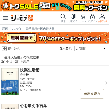
検索
はじめて
カート
ログイン
会員登録
漫画（マンガ）・電子書籍が国内最大級!!
絞り込む
並べ替え:
「生活人新書」の検索結果
3件中 1～3件を表示
快楽生活術
今井毅
小説・実用書
生活人新書
1巻
630pt
レビュー投稿数0件
無料立読み
心を鍛える言葉