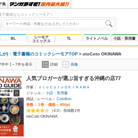
ア島
電子書籍ならコミックシーモア！
シーモア
BL
TL
ライトノベル
小説・実用書
コミックス
んが)・電子書籍のコミックシーモアTOP
>
otoCoto OKINAWA
7件中 1～7件を表示
詳細
画像
人気ブロガーが選ぶ旨すぎる沖縄の店77
作家：
ｏｔｏＣｏｔｏＯＫＩＮＡＷＡ
ジャンル：
小説・実用書
雑誌・レーベル：
CotoBon
巻数：
1巻
価格： 800pt
（4.0） 投稿数1件
otoCoto OKINAWA