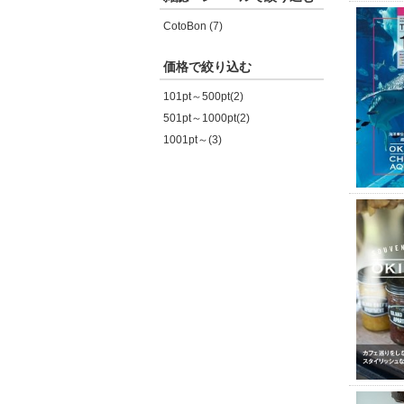
CotoBon (7)
価格で絞り込む
101pt～500pt(2)
501pt～1000pt(2)
1001pt～(3)