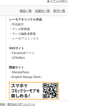
▲ページTOPへ
雑誌一覧
出版社一覧
新刊一覧
シーモアオリジナル作品
作品紹介
マンガ家募集
マンガ編集者募集
シーモアコミックス
SNSサイト
Facebookページ
X(Twitter)
関連サイト
MangaPlaza
（English Manga Store）
N検索
|
運営会社 NTTソルマーレ