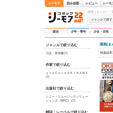
シーモア
読み放題
レビュー
シーモ
漫画（まんが）・
ジャンルで探す
総合
少年・青年
少女・女性
漫画(ま
ジャンルで絞り込む
検索結果
小説・実用書(7)
作家で絞り込む
ｏｔｏＣｏｔｏＯＫＩＮＡＷＡ
(7)
出版社で絞り込む
ソニー・ミュージックソリュー
ションズ（MPC） (7)
雑誌・レーベルで絞り込む