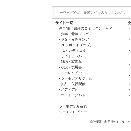
サイト一覧
漫画/電子書籍のコミックシーモア
少年・青年マンガ
少女・女性マンガ
BL（ボーイズラブ）
TL・レディコミ
ライトノベル
雑誌・写真集
小説・実用書
ハーレクイン
シーモアオリジナル
独占・先行配信
メディア化
ライトアダルト
シーモア読み放題
シーモアレビュー
会社概要
|
利用規約
|
プライバ