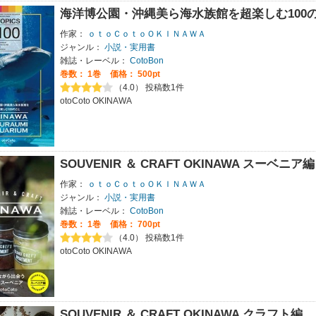
海洋博公園・沖縄美ら海水族館を超楽しむ100
作家：
ｏｔｏＣｏｔｏＯＫＩＮＡＷＡ
ジャンル：
小説・実用書
雑誌・レーベル：
CotoBon
巻数：
1巻
価格： 500pt
（4.0） 投稿数1件
otoCoto OKINAWA
SOUVENIR ＆ CRAFT OKINAWA スーベニア編
作家：
ｏｔｏＣｏｔｏＯＫＩＮＡＷＡ
ジャンル：
小説・実用書
雑誌・レーベル：
CotoBon
巻数：
1巻
価格： 700pt
（4.0） 投稿数1件
otoCoto OKINAWA
SOUVENIR ＆ CRAFT OKINAWA クラフト編