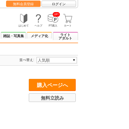
無料会員登録
ログイン
UP!
はじめて
ヘルプ
PT購入
カート
ライト
雑誌・写真集
メディア化
アダルト
並べ替え:
購入ページへ
無料立読み