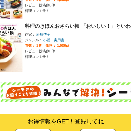
レビュー投稿数0件
料理コレ１冊！
料理のきほんおさらい帳 「おいしい！」とい
作家：
岩崎啓子
ジャンル：
小説・実用書
巻数：
1巻
価格： 1,080pt
レビュー投稿数0件
料理コレ１冊！
お得情報をGET！登録してね