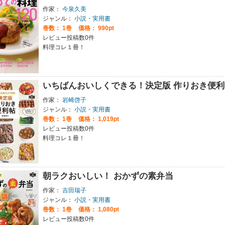
作家：
今泉久美
ジャンル：
小説・実用書
巻数：
1巻
価格： 990pt
レビュー投稿数0件
料理コレ１冊！
いちばんおいしくできる！決定版 作りおき便利
作家：
岩崎啓子
ジャンル：
小説・実用書
巻数：
1巻
価格： 1,019pt
レビュー投稿数0件
料理コレ１冊！
朝ラクおいしい！ おかずの素弁当
作家：
吉田瑞子
ジャンル：
小説・実用書
巻数：
1巻
価格： 1,080pt
レビュー投稿数0件