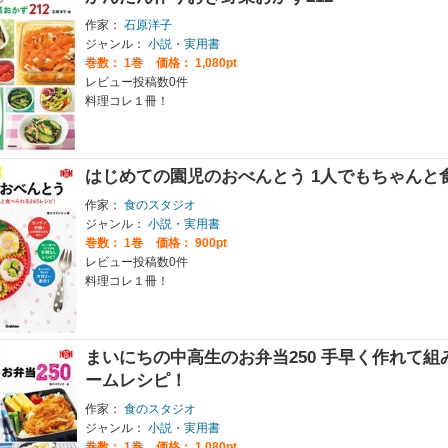
作家：
石原洋子
ジャンル：
小説・実用書
巻数：
1巻
価格： 1,080pt
レビュー投稿数0件
料理コレ１冊！
はじめての園児のおべんとう 1人でもちゃんと食
作家：
食のスタジオ
ジャンル：
小説・実用書
巻数：
1巻
価格： 900pt
レビュー投稿数0件
料理コレ１冊！
まいにちの中高生のお弁当250 手早く作れて
ームレシピ！
作家：
食のスタジオ
ジャンル：
小説・実用書
巻数：
1巻
価格： 1,080pt