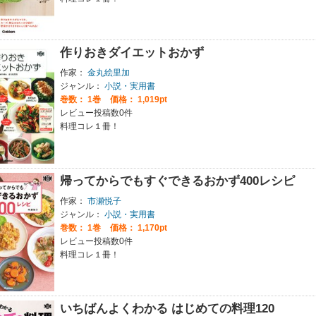
作りおきダイエットおかず
作家：
金丸絵里加
ジャンル：
小説・実用書
巻数：
1巻
価格： 1,019pt
レビュー投稿数0件
料理コレ１冊！
帰ってからでもすぐできるおかず400レシピ
作家：
市瀬悦子
ジャンル：
小説・実用書
巻数：
1巻
価格： 1,170pt
レビュー投稿数0件
料理コレ１冊！
いちばんよくわかる はじめての料理120