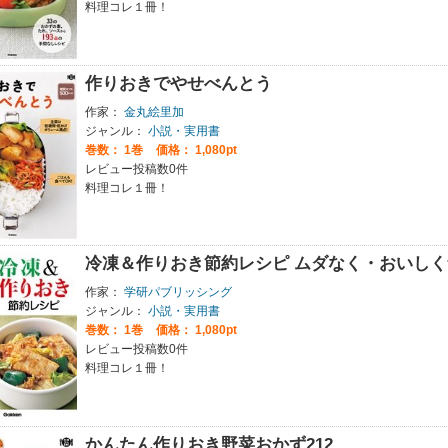
料理コレ１冊！
作りおきでやせべんとう
作家：
金丸絵里加
ジャンル：
小説・実用書
巻数：
1巻
価格： 1,080pt
レビュー投稿数0件
料理コレ１冊！
冷凍＆作りおき節約レシピ ムダなく・おいし
作家：
学研パブリッシング
ジャンル：
小説・実用書
巻数：
1巻
価格： 1,080pt
レビュー投稿数0件
料理コレ１冊！
かんたん作りおき野菜おかず212