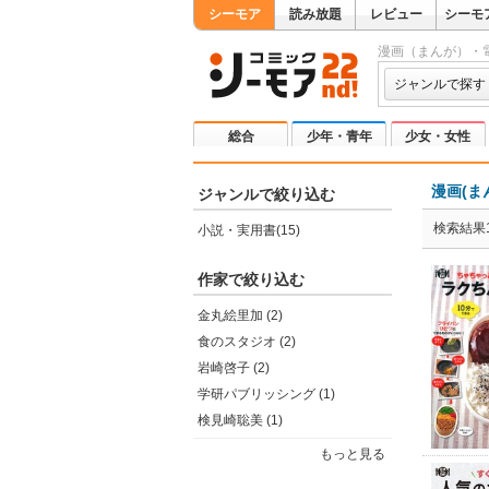
シーモア
読み放題
レビュー
シーモ
漫画（まんが）・
ジャンルで探す
総合
少年・青年
少女・女性
漫画(ま
ジャンルで絞り込む
検索結果1
小説・実用書(15)
作家で絞り込む
金丸絵里加 (2)
食のスタジオ (2)
岩崎啓子 (2)
学研パブリッシング (1)
検見崎聡美 (1)
もっと見る