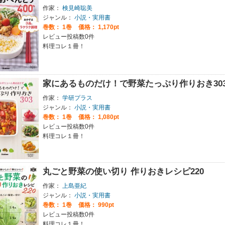
作家：
検見崎聡美
ジャンル：
小説・実用書
巻数：
1巻
価格： 1,170pt
レビュー投稿数0件
料理コレ１冊！
家にあるものだけ！で野菜たっぷり作りおき30
作家：
学研プラス
ジャンル：
小説・実用書
巻数：
1巻
価格： 1,080pt
レビュー投稿数0件
料理コレ１冊！
丸ごと野菜の使い切り 作りおきレシピ220
作家：
上島亜紀
ジャンル：
小説・実用書
巻数：
1巻
価格： 990pt
レビュー投稿数0件
料理コレ１冊！