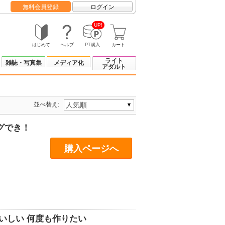
無料会員登録
ログイン
UP!
はじめて
ヘルプ
PT購入
カート
ライト
雑誌・写真集
メディア化
アダルト
並べ替え:
グでき！
購入ページへ
おいしい 何度も作りたい