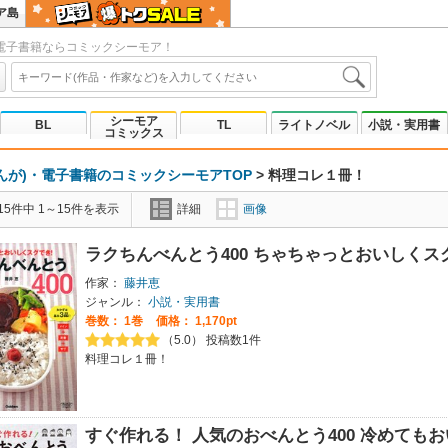
ア島
電子書籍ならコミックシーモア！
シーモア
BL
TL
ライトノベル
小説・実用書
コミックス
んが)・電子書籍のコミックシーモアTOP
>
料理コレ１冊！
5件中 1～15件を表示
詳細
画像
ラクちんべんとう400 ちゃちゃっとおいしくス
作家：
藤井恵
ジャンル：
小説・実用書
巻数：
1巻
価格： 1,170pt
（5.0） 投稿数1件
料理コレ１冊！
すぐ作れる！ 人気のおべんとう400 冷めても