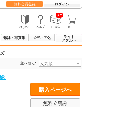
無料会員登録
ログイン
UP!
はじめて
ヘルプ
PT購入
カート
ライト
雑誌・写真集
メディア化
アダルト
ーズ
並べ替え:
購入ページへ
無料立読み