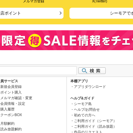
メルマガ登録
X(Twitter)
来店ポイント
シーモアで
会員サービス
本棚アプリ
新規会員登録
アプリダウンロード
ポイント購入
メルマガ確認・変更
ヘルプ&ガイド
会員情報・設定
シーモア島
購入履歴
ヘルプ/お問合せ
クーポンBOX
初めての方へ
ご利用ガイド（シーモア）
月額解約
ご利用ガイド（読み放題）
読み放題解約
作品のリクエスト