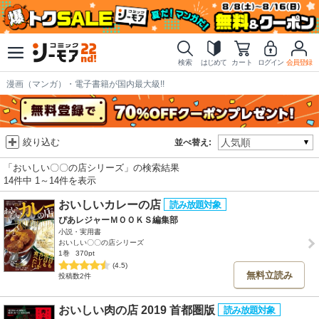
検索
はじめて
カート
ログイン
会員登録
漫画（マンガ）・電子書籍が国内最大級!!
絞り込む
並べ替え:
「おいしい〇〇の店シリーズ」の検索結果
14件中 1～14件を表示
おいしいカレーの店
ぴあレジャーＭＯＯＫＳ編集部
小説・実用書
おいしい〇〇の店シリーズ
1巻
370pt
(4.5)
無料立読み
投稿数2件
おいしい肉の店 2019 首都圏版