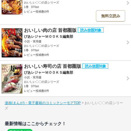
おいしい〇〇の店シリーズ
1巻
370pt
レビュー投稿数0件
無料立読み
おいしい肉の店 首都圏版
ぴあレジャーＭＯＯＫＳ編集部
小説・実用書
おいしい〇〇の店シリーズ
1巻
370pt
レビュー投稿数0件
おいしい寿司の店 首都圏版
ぴあレジャーＭＯＯＫＳ編集部
小説・実用書
おいしい〇〇の店シリーズ
1巻
370pt
レビュー投稿数0件
漫画(まんが)・電子書籍のコミックシーモアTOP
おいしい〇〇の店シリー
ズ
最新情報はここからチェック！