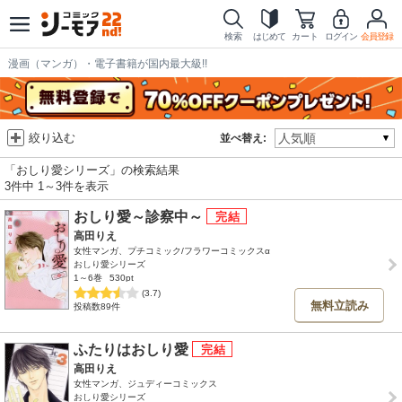
検索
はじめて
カート
ログイン
会員登録
漫画（マンガ）・電子書籍が国内最大級!!
絞り込む
並べ替え:
「おしり愛シリーズ」の検索結果
3件中 1～3件を表示
おしり愛～診察中～
高田りえ
女性マンガ、プチコミック/フラワーコミックスα
おしり愛シリーズ
1～6巻
530pt
(3.7)
無料立読み
投稿数89件
ふたりはおしり愛
高田りえ
女性マンガ、ジュディーコミックス
おしり愛シリーズ