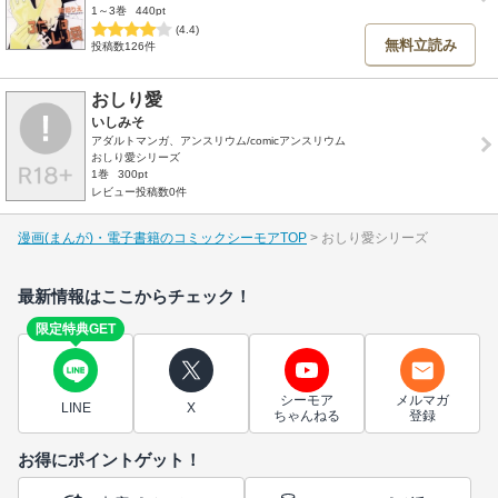
1～3巻
440pt
(4.4)
無料立読み
投稿数126件
おしり愛
いしみそ
アダルトマンガ、アンスリウム/comicアンスリウム
おしり愛シリーズ
1巻
300pt
レビュー投稿数0件
漫画(まんが)・電子書籍のコミックシーモアTOP
おしり愛シリーズ
最新情報はここからチェック！
限定特典GET
シーモア
メルマガ
LINE
X
ちゃんねる
登録
お得にポイントゲット！