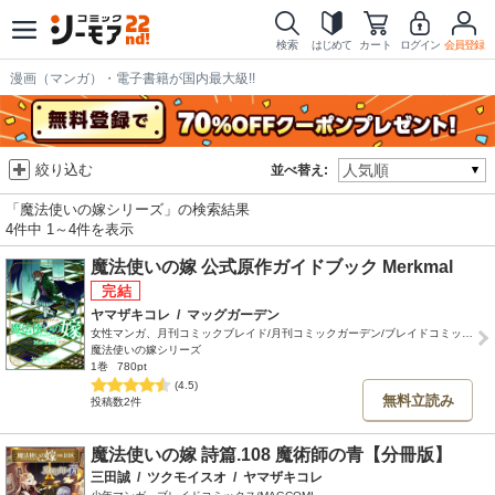
検索
はじめて
カート
ログイン
会員登録
漫画（マンガ）・電子書籍が国内最大級!!
絞り込む
並べ替え:
「魔法使いの嫁シリーズ」の検索結果
4件中 1～4件を表示
魔法使いの嫁 公式原作ガイドブック Merkmal
ヤマザキコレ
/
マッグガーデン
女性マンガ、月刊コミックブレイド/月刊コミックガーデン/ブレイドコミックス
魔法使いの嫁シリーズ
1巻
780pt
(4.5)
無料立読み
投稿数2件
魔法使いの嫁 詩篇.108 魔術師の青【分冊版】
三田誠
/
ツクモイスオ
/
ヤマザキコレ