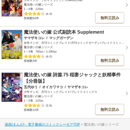
少年マンガ、ブレイドコミックス/MAGCOMI
魔法使いの嫁シリーズ
1～4巻
120pt
(4.3)
無料立読み
投稿数64件
魔法使いの嫁 公式副読本 Supplement
ヤマザキコレ
/
マッグガーデン
女性マンガ、月刊コミックブレイド/月刊コミックガーデン/ブレイドコミックス
魔法使いの嫁シリーズ
1～3巻
780pt～1,080pt
(4.0)
無料立読み
投稿数3件
魔法使いの嫁 詩篇.75 稲妻ジャックと妖精事件
【分冊版】
五代ゆう
/
オイカワマコ
/
ヤマザキコレ
少年マンガ、月刊コミックブレイド/ブレイドコミックス
魔法使いの嫁シリーズ
1～5巻
120pt
(3.9)
無料立読み
投稿数10件
漫画(まんが)・電子書籍のコミックシーモアTOP
魔法使いの嫁シリーズ