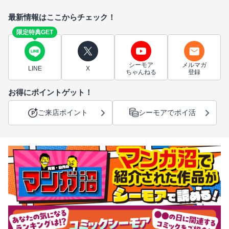
最新情報はここからチェック！
限定特典GET
シーモア
メルマガ
LINE
X
ちゃんねる
登録
お得にポイントゲット！
ご来店ポイント
シーモアでポイ活