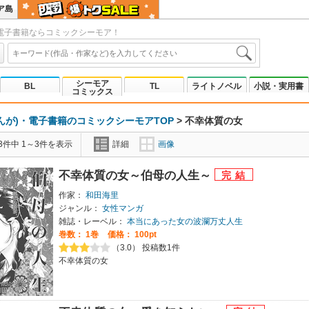
ア島
電子書籍ならコミックシーモア！
シーモア
BL
TL
ライトノベル
小説・実用書
コミックス
んが)・電子書籍のコミックシーモアTOP
>
不幸体質の女
3件中 1～3件を表示
詳細
画像
不幸体質の女～伯母の人生～
作家：
和田海里
ジャンル：
女性マンガ
雑誌・レーベル：
本当にあった女の波瀾万丈人生
巻数：
1巻
価格： 100pt
（3.0） 投稿数1件
不幸体質の女