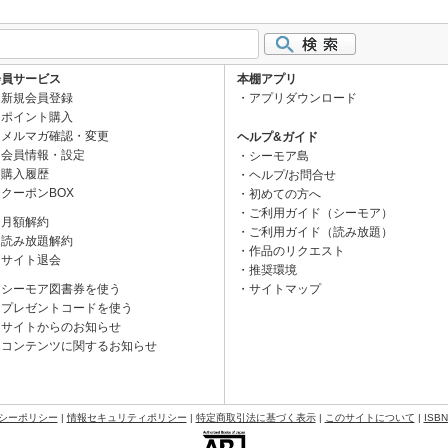
会員サービス
本棚アプリ
新規会員登録
アプリダウンロード
ポイント購入
メルマガ確認・変更
ヘルプ&ガイド
会員情報・設定
シーモア島
購入履歴
ヘルプ/お問合せ
クーポンBOX
初めての方へ
ご利用ガイド（シーモア）
月額解約
ご利用ガイド（読み放題）
読み放題解約
作品のリクエスト
サイト退会
推奨環境
シーモア図書券を使う
サイトマップ
プレゼントコードを使う
サイトからのお知らせ
コンテンツに関するお知らせ
シーポリシー
|
情報セキュリティポリシー
|
特定商取引法に基づく表示
|
このサイトについて
|
ISB