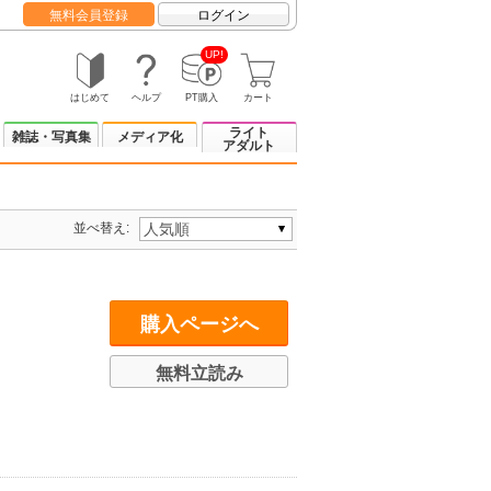
無料会員登録
ログイン
UP!
はじめて
ヘルプ
PT購入
カート
ライト
雑誌・写真集
メディア化
アダルト
並べ替え:
購入ページへ
無料立読み