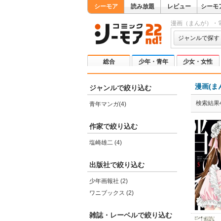
シーモア
読み放題
レビュー
シーモ
漫画（まんが）・
ジャンルで探す
総合
少年・青年
少女・女性
漫画(ま
ジャンルで絞り込む
検索結果
青年マンガ(4)
作家で絞り込む
塩崎雄二 (4)
出版社で絞り込む
少年画報社 (2)
ワニブックス (2)
雑誌・レーベルで絞り込む