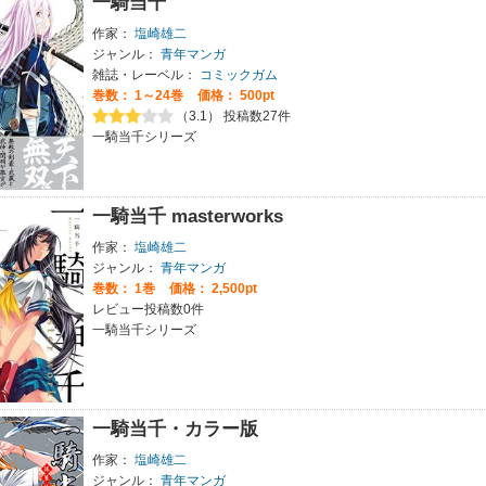
一騎当千
作家：
塩崎雄二
ジャンル：
青年マンガ
雑誌・レーベル：
コミックガム
巻数：
1～24巻
価格： 500pt
（3.1） 投稿数27件
一騎当千シリーズ
一騎当千 masterworks
作家：
塩崎雄二
ジャンル：
青年マンガ
巻数：
1巻
価格： 2,500pt
レビュー投稿数0件
一騎当千シリーズ
一騎当千・カラー版
作家：
塩崎雄二
ジャンル：
青年マンガ