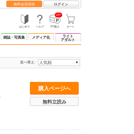
無料会員登録
ログイン
UP!
はじめて
ヘルプ
PT購入
カート
ライト
雑誌・写真集
メディア化
アダルト
並べ替え:
購入ページへ
ス
無料立読み