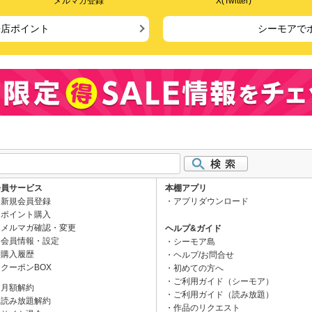
メルマガ登録
X(Twitter)
来店ポイント
シーモアで
会員サービス
本棚アプリ
新規会員登録
アプリダウンロード
ポイント購入
メルマガ確認・変更
ヘルプ&ガイド
会員情報・設定
シーモア島
購入履歴
ヘルプ/お問合せ
クーポンBOX
初めての方へ
ご利用ガイド（シーモア）
月額解約
ご利用ガイド（読み放題）
読み放題解約
作品のリクエスト