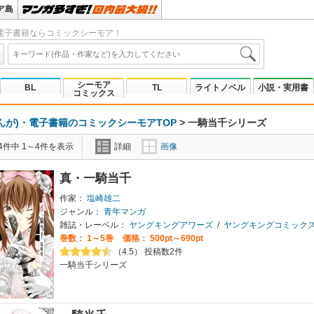
ア島
電子書籍ならコミックシーモア！
シーモア
BL
TL
ライトノベル
小説・実用書
コミックス
んが)・電子書籍のコミックシーモアTOP
>
一騎当千シリーズ
4件中 1～4件を表示
詳細
画像
真・一騎当千
作家：
塩崎雄二
ジャンル：
青年マンガ
雑誌・レーベル：
ヤングキングアワーズ
/
ヤングキングコミック
巻数：
1～5巻
価格： 500pt～690pt
（4.5） 投稿数2件
一騎当千シリーズ