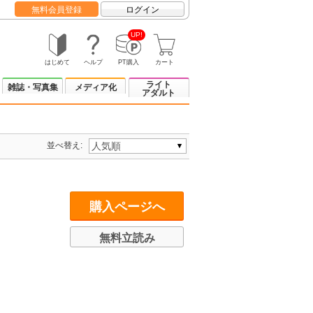
無料会員登録
ログイン
UP!
はじめて
ヘルプ
PT購入
カート
ライト
雑誌・写真集
メディア化
アダルト
並べ替え:
購入ページへ
無料立読み