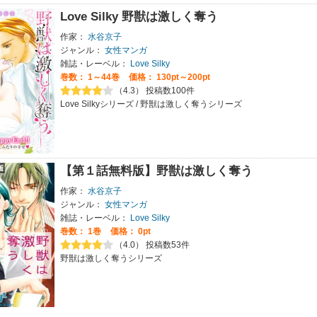
Love Silky 野獣は激しく奪う
作家：
水谷京子
ジャンル：
女性マンガ
雑誌・レーベル：
Love Silky
巻数：
1～44巻
価格： 130pt～200pt
（4.3） 投稿数100件
Love Silkyシリーズ / 野獣は激しく奪うシリーズ
【第１話無料版】野獣は激しく奪う
作家：
水谷京子
ジャンル：
女性マンガ
雑誌・レーベル：
Love Silky
巻数：
1巻
価格： 0pt
（4.0） 投稿数53件
野獣は激しく奪うシリーズ