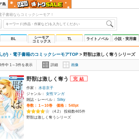
ア島
電子書籍ならコミックシーモア！
シーモア
BL
TL
ライトノベル
小説・実用書
コミックス
んが)・電子書籍のコミックシーモアTOP
>
野獣は激しく奪うシリーズ
3件中 1～3件を表示
詳細
画像
野獣は激しく奪う
作家：
水谷京子
ジャンル：
女性マンガ
雑誌・レーベル：
Silky
巻数：
1～10巻
価格： 540pt
（4.2） 投稿数465件
野獣は激しく奪うシリーズ