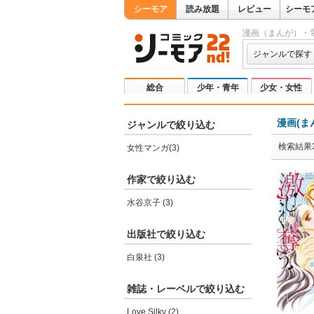
シーモア
読み放題
レビュー
シーモ
漫画（まんが）・
ジャンルで探す
総合
少年・青年
少女・女性
漫画(ま
ジャンルで絞り込む
検索結果
女性マンガ(3)
作家で絞り込む
水谷京子 (3)
出版社で絞り込む
白泉社 (3)
雑誌・レーベルで絞り込む
Love Silky (2)