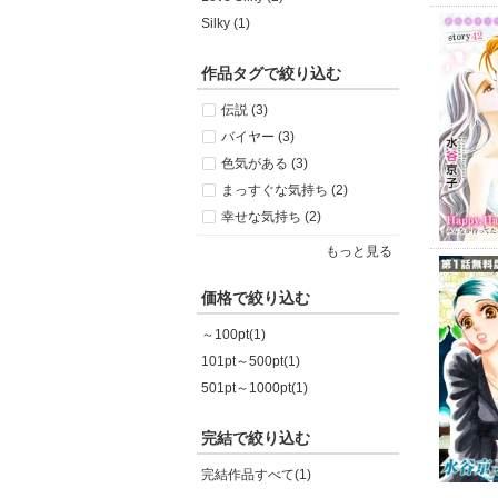
Silky (1)
作品タグで絞り込む
伝説 (3)
バイヤー (3)
色気がある (3)
まっすぐな気持ち (2)
幸せな気持ち (2)
もっと見る
価格で絞り込む
～100pt(1)
101pt～500pt(1)
501pt～1000pt(1)
完結で絞り込む
完結作品すべて(1)