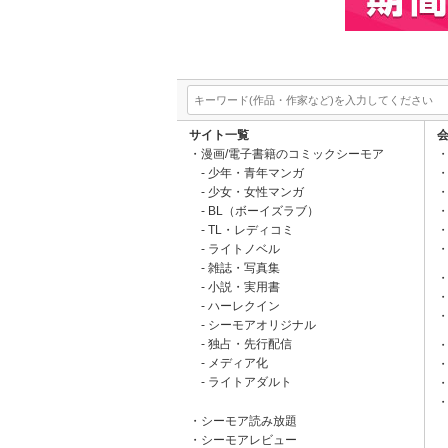
サイト一覧
漫画/電子書籍のコミックシーモア
少年・青年マンガ
少女・女性マンガ
BL（ボーイズラブ）
TL・レディコミ
ライトノベル
雑誌・写真集
小説・実用書
ハーレクイン
シーモアオリジナル
独占・先行配信
メディア化
ライトアダルト
シーモア読み放題
シーモアレビュー