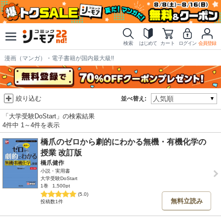
検索
はじめて
カート
ログイン
会員登録
漫画（マンガ）・電子書籍が国内最大級!!
絞り込む
並べ替え:
「大学受験DoStart」の検索結果
4件中 1～4件を表示
橋爪のゼロから劇的にわかる無機・有機化学の
授業 改訂版
橋爪健作
小説・実用書
大学受験DoStart
1巻
1,500pt
(5.0)
無料立読み
投稿数1件