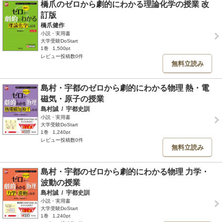
橋爪のゼロから劇的にわかる理論化学の授業 改
訂版
橋爪健作
小説・実用書
大学受験DoStart
1巻
1,500pt
レビュー投稿数0件
無料立読み
島村・宇都のゼロから劇的にわかる物理 熱・電
磁気・原子の授業
島村誠
/
宇都史訓
小説・実用書
大学受験DoStart
1巻
1,240pt
レビュー投稿数0件
無料立読み
島村・宇都のゼロから劇的にわかる物理 力学・
波動の授業
島村誠
/
宇都史訓
小説・実用書
大学受験DoStart
1巻
1,240pt