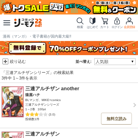
検索
はじめて
カート
ログイン
会員登録
漫画（マンガ）・電子書籍が国内最大級!!
絞り込む
並べ替え:
「三連アルチザンシリーズ」の検索結果
3件中 1～3件を表示
三連アルチザン another
猿屋ハチ
BLマンガ、MIKE+comics
三連アルチザンシリーズ
1～2巻
100pt
(3.0)
無料立読み
投稿数1件
三連アルチザン