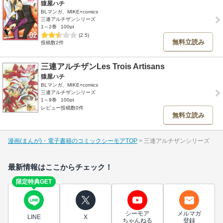
猿屋ハチ
BLマンガ、MIKE+comics
三連アルチザンシリーズ
1～2巻
100pt
(2.5)
無料立読み
投稿数2件
三連アルチザンLes Trois Artisans
猿屋ハチ
BLマンガ、MIKE+comics
三連アルチザンシリーズ
1～9巻
100pt
レビュー投稿数0件
無料立読み
漫画(まんが)・電子書籍のコミックシーモアTOP
三連アルチザンシリーズ
最新情報はここからチェック！
限定特典GET
シーモア
メルマガ
LINE
X
ちゃんねる
登録