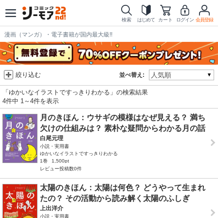
検索
はじめて
カート
ログイン
会員登録
漫画（マンガ）・電子書籍が国内最大級!!
絞り込む
並べ替え:
「ゆかいなイラストですっきりわかる」の検索結果
4件中 1～4件を表示
月のきほん：ウサギの模様はなぜ見える？ 満ち
欠けの仕組みは？ 素朴な疑問からわかる月の話
白尾元理
小説・実用書
ゆかいなイラストですっきりわかる
1巻
1,500pt
レビュー投稿数0件
太陽のきほん：太陽は何色？ どうやって生まれ
たの？ その活動から読み解く太陽のふしぎ
上出洋介
小説・実用書