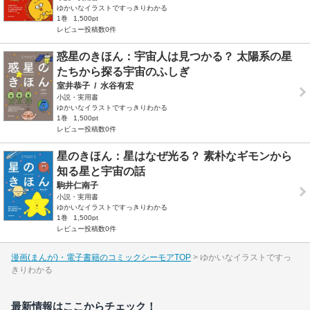
ゆかいなイラストですっきりわかる
1巻
1,500pt
レビュー投稿数0件
惑星のきほん：宇宙人は見つかる？ 太陽系の星
たちから探る宇宙のふしぎ
室井恭子
/
水谷有宏
小説・実用書
ゆかいなイラストですっきりわかる
1巻
1,500pt
レビュー投稿数0件
星のきほん：星はなぜ光る？ 素朴なギモンから
知る星と宇宙の話
駒井仁南子
小説・実用書
ゆかいなイラストですっきりわかる
1巻
1,500pt
レビュー投稿数0件
漫画(まんが)・電子書籍のコミックシーモアTOP
ゆかいなイラストですっ
きりわかる
最新情報はここからチェック！