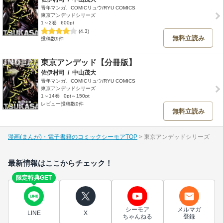
青年マンガ、COMICリュウ/RYU COMICS
東京アンデッドシリーズ
1～2巻
600pt
(4.3)
無料立読み
投稿数9件
東京アンデッド【分冊版】
佐伊村司
/
中山茂大
青年マンガ、COMICリュウ/RYU COMICS
東京アンデッドシリーズ
1～14巻
0pt～150pt
レビュー投稿数0件
無料立読み
漫画(まんが)・電子書籍のコミックシーモアTOP
東京アンデッドシリーズ
最新情報はここからチェック！
限定特典GET
シーモア
メルマガ
LINE
X
ちゃんねる
登録