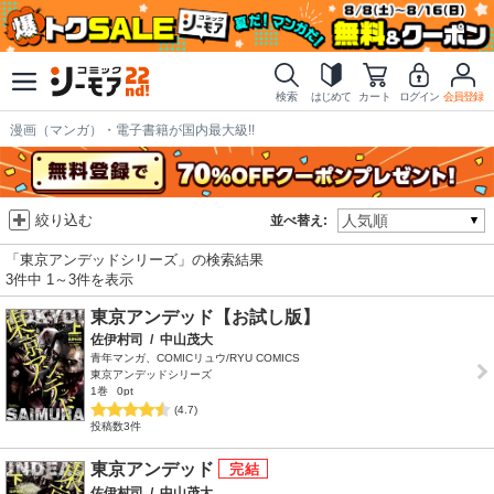
検索
はじめて
カート
ログイン
会員登録
漫画（マンガ）・電子書籍が国内最大級!!
絞り込む
並べ替え:
「東京アンデッドシリーズ」の検索結果
3件中 1～3件を表示
東京アンデッド【お試し版】
佐伊村司
/
中山茂大
青年マンガ、COMICリュウ/RYU COMICS
東京アンデッドシリーズ
1巻
0pt
(4.7)
投稿数3件
東京アンデッド
佐伊村司
/
中山茂大