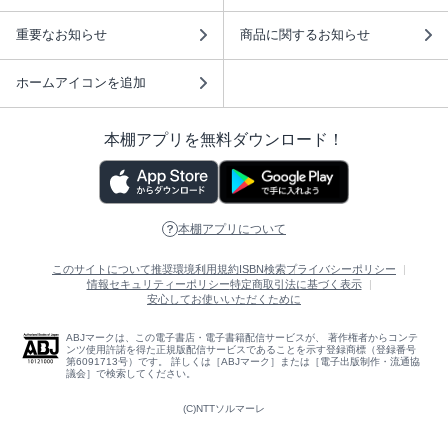
重要なお知らせ
商品に関するお知らせ
ホームアイコンを追加
本棚アプリを無料ダウンロード！
本棚アプリについて
このサイトについて
推奨環境
利用規約
ISBN検索
プライバシーポリシー
情報セキュリティーポリシー
特定商取引法に基づく表示
安心してお使いいただくために
ABJマークは、この電子書店・電子書籍配信サービスが、 著作権者からコンテ
ンツ使用許諾を得た正規版配信サービスであることを示す登録商標（登録番号
第6091713号）です。 詳しくは［ABJマーク］または［電子出版制作・流通協
議会］で検索してください。
(C)NTTソルマーレ