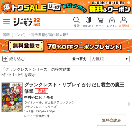
検索
はじめて
カート
ログイン
会員登録
漫画（マンガ）・電子書籍が国内最大級!!
絞り込む
並べ替え:
「グランクレストシリーズ」の検索結果
5件中 1～5件を表示
グランクレスト・リプレイ かけだし君主の魔王
修業
中村やにお
/
モタ
ライトノベル、富士見ドラゴンブック
グランクレストシリーズ
1～2巻
720pt～780pt
レビュー投稿数0件
無料立読み