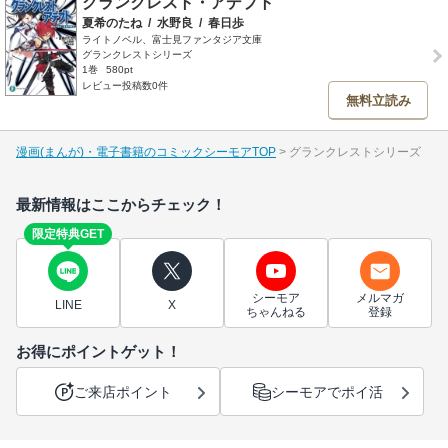
グランクレスト・アデプト
夏希のたね
/
水野良
/
春日歩
ライトノベル、富士見ファンタジア文庫
グランクレストシリーズ
1巻
580pt
レビュー投稿数0件
無料立読み
漫画(まんが)・電子書籍のコミックシーモアTOP
グランクレストシリーズ
最新情報はここからチェック！
限定特典GET
シーモア
メルマガ
LINE
X
ちゃんねる
登録
お得にポイントゲット！
ご来店ポイント
シーモアでポイ活