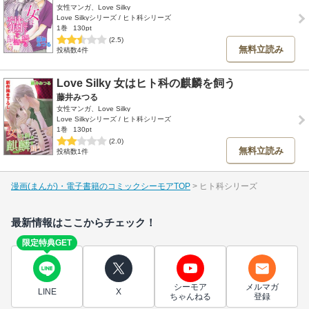
女性マンガ、Love Silky
Love Silkyシリーズ / ヒト科シリーズ
1巻
130pt
(2.5)
無料立読み
投稿数4件
Love Silky 女はヒト科の麒麟を飼う
藤井みつる
女性マンガ、Love Silky
Love Silkyシリーズ / ヒト科シリーズ
1巻
130pt
(2.0)
無料立読み
投稿数1件
漫画(まんが)・電子書籍のコミックシーモアTOP
ヒト科シリーズ
最新情報はここからチェック！
限定特典GET
シーモア
メルマガ
LINE
X
ちゃんねる
登録