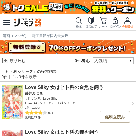
検索
はじめて
カート
ログイン
会員登録
漫画（マンガ）・電子書籍が国内最大級!!
絞り込む
並べ替え:
「ヒト科シリーズ」の検索結果
9件中 1～9件を表示
Love Silky 女はヒト科の金魚を飼う
藤井みつる
女性マンガ、Love Silky
Love Silkyシリーズ / ヒト科シリーズ
1巻
130pt
(4.4)
無料立読み
投稿数22件
Love Silky 女はヒト科の狸を飼う