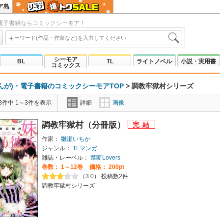
ア島
電子書籍ならコミックシーモア！
シーモア
BL
TL
ライトノベル
小説・実用書
コミックス
んが)・電子書籍のコミックシーモアTOP
>
調教牢獄村シリーズ
3件中 1～3件を表示
詳細
画像
調教牢獄村（分冊版）
作家：
雛瀬いちか
ジャンル：
TLマンガ
雑誌・レーベル：
禁断Lovers
巻数：
1～12巻
価格： 200pt
（3.0） 投稿数2件
調教牢獄村シリーズ