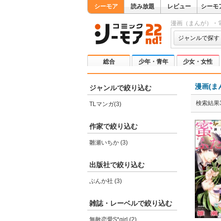
シーモア
読み放題
レビュー
シーモ
漫画（まんが）・
ジャンルで探す
総合
少年・青年
少女・女性
漫画(ま
ジャンルで絞り込む
検索結果
TLマンガ(3)
作家で絞り込む
雛瀬いちか (3)
出版社で絞り込む
ぶんか社 (3)
雑誌・レーベルで絞り込む
無敵恋愛S*girl (2)