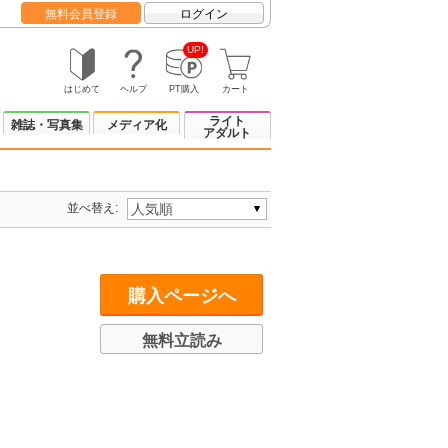
無料会員登録
ログイン
UP!
はじめて
ヘルプ
PT購入
カート
ライト
雑誌・写真集
メディア化
アダルト
並べ替え:
購入ページへ
無料立読み