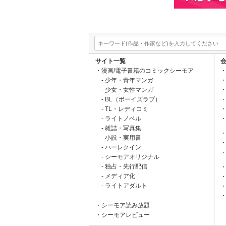
サイト一覧
漫画/電子書籍のコミックシーモア
少年・青年マンガ
少女・女性マンガ
BL（ボーイズラブ）
TL・レディコミ
ライトノベル
雑誌・写真集
小説・実用書
ハーレクイン
シーモアオリジナル
独占・先行配信
メディア化
ライトアダルト
シーモア読み放題
シーモアレビュー