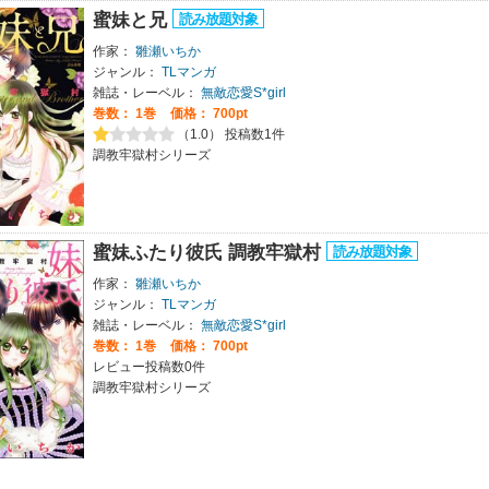
蜜妹と兄
作家：
雛瀬いちか
ジャンル：
TLマンガ
雑誌・レーベル：
無敵恋愛S*girl
巻数：
1巻
価格： 700pt
（1.0） 投稿数1件
調教牢獄村シリーズ
蜜妹ふたり彼氏 調教牢獄村
作家：
雛瀬いちか
ジャンル：
TLマンガ
雑誌・レーベル：
無敵恋愛S*girl
巻数：
1巻
価格： 700pt
レビュー投稿数0件
調教牢獄村シリーズ