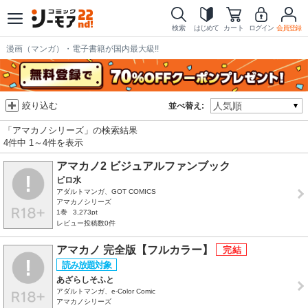
検索
はじめて
カート
ログイン
会員登録
漫画（マンガ）・電子書籍が国内最大級!!
絞り込む
並べ替え:
「アマカノシリーズ」の検索結果
4件中 1～4件を表示
アマカノ2 ビジュアルファンブック
ピロ水
アダルトマンガ、GOT COMICS
アマカノシリーズ
1巻
3,273pt
レビュー投稿数0件
アマカノ 完全版【フルカラー】
あざらしそふと
アダルトマンガ、e-Color Comic
アマカノシリーズ