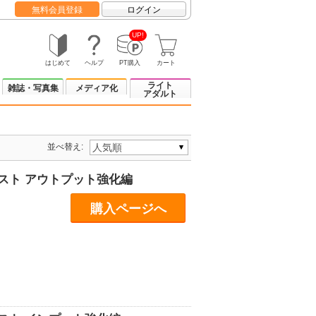
無料会員登録
ログイン
UP!
はじめて
ヘルプ
PT購入
カート
ライト
雑誌・写真集
メディア化
アダルト
並べ替え:
) テスト アウトプット強化編
購入ページへ