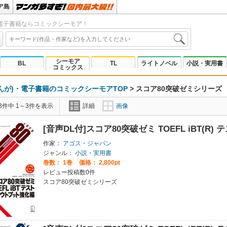
ア島
電子書籍ならコミックシーモア！
シーモア
BL
TL
ライトノベル
小説・実用書
コミックス
んが)・電子書籍のコミックシーモアTOP
>
スコア80突破ゼミシリーズ
3件中 1～3件を表示
詳細
画像
[音声DL付]スコア80突破ゼミ TOEFL iBT(R
作家：
アゴス・ジャパン
ジャンル：
小説・実用書
巻数：
1巻
価格： 2,800pt
レビュー投稿数0件
スコア80突破ゼミシリーズ