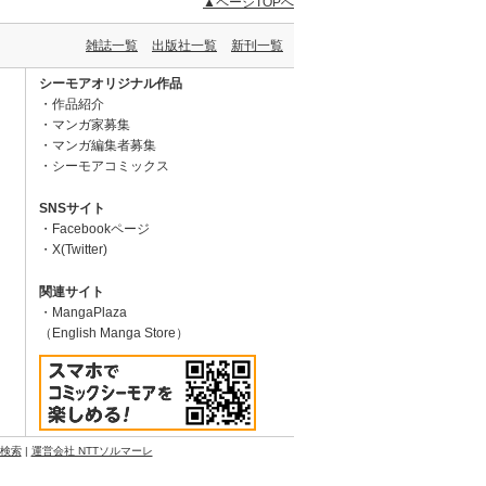
▲ページTOPへ
雑誌一覧
出版社一覧
新刊一覧
シーモアオリジナル作品
作品紹介
マンガ家募集
マンガ編集者募集
シーモアコミックス
SNSサイト
Facebookページ
X(Twitter)
関連サイト
MangaPlaza
（English Manga Store）
N検索
|
運営会社 NTTソルマーレ