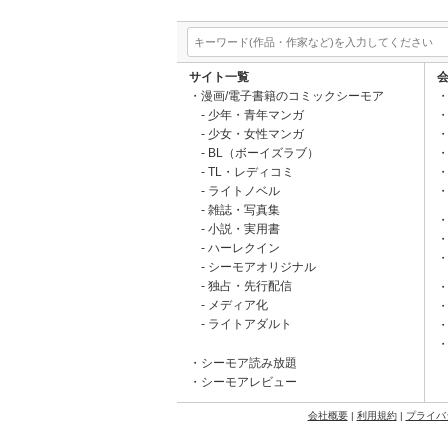
サイト一覧
漫画/電子書籍のコミックシーモア
少年・青年マンガ
少女・女性マンガ
BL（ボーイズラブ）
TL・レディコミ
ライトノベル
雑誌・写真集
小説・実用書
ハーレクイン
シーモアオリジナル
独占・先行配信
メディア化
ライトアダルト
シーモア読み放題
シーモアレビュー
会社概要
|
利用規約
|
プライバ