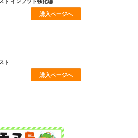
) テスト インプット強化編
購入ページへ
テスト
購入ページへ