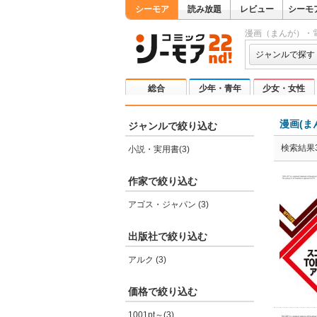
シーモア
読み放題
レビュー
シーモ
漫画（まんが）・
ジャンルで探す
総合
少年・青年
少女・女性
漫画(ま
ジャンルで絞り込む
検索結果
小説・実用書(3)
作家で絞り込む
アゴス・ジャパン (3)
出版社で絞り込む
アルク (3)
価格で絞り込む
1001pt～(3)