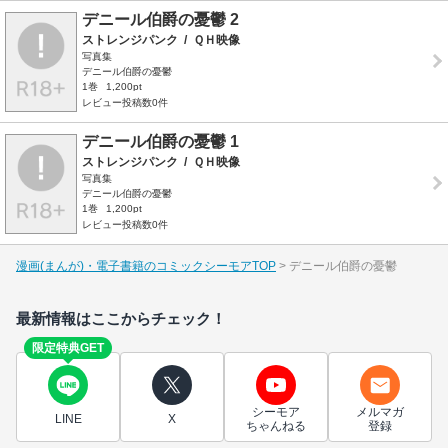
デニール伯爵の憂鬱 2
ストレンジパンク
/
ＱＨ映像
写真集
デニール伯爵の憂鬱
1巻
1,200pt
レビュー投稿数0件
デニール伯爵の憂鬱 1
ストレンジパンク
/
ＱＨ映像
写真集
デニール伯爵の憂鬱
1巻
1,200pt
レビュー投稿数0件
漫画(まんが)・電子書籍のコミックシーモアTOP
デニール伯爵の憂鬱
最新情報はここからチェック！
限定特典GET
シーモア
メルマガ
LINE
X
ちゃんねる
登録