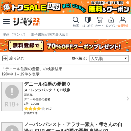
検索
はじめて
カート
ログイン
会員登録
漫画（マンガ）・電子書籍が国内最大級!!
絞り込む
並べ替え:
「デニール伯爵の憂鬱」の検索結果
19件中 1～19件を表示
デニール伯爵の憂鬱 0
ストレンジパンク
/
ＱＨ映像
写真集
デニール伯爵の憂鬱
1巻
100pt
(4.0)
投稿数1件
ノーパンパンスト・アラサー素人・雫さんの自
撮りドUP デニール伯爵の憂鬱 自撮り02