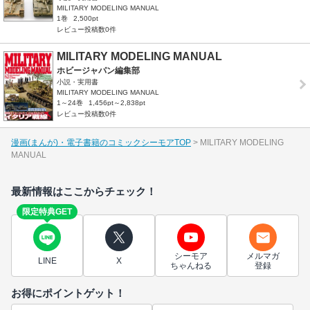
MILITARY MODELING MANUAL
1巻
2,500pt
レビュー投稿数0件
MILITARY MODELING MANUAL
ホビージャパン編集部
小説・実用書
MILITARY MODELING MANUAL
1～24巻
1,456pt～2,838pt
レビュー投稿数0件
漫画(まんが)・電子書籍のコミックシーモアTOP
MILITARY MODELING
MANUAL
最新情報はここからチェック！
限定特典GET
シーモア
メルマガ
LINE
X
ちゃんねる
登録
お得にポイントゲット！