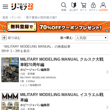
検索
はじめて
カート
ログイン
会員登録
漫画（マンガ）・電子書籍が国内最大級!!
絞り込む
並べ替え:
「MILITARY MODELING MANUAL」の検索結果
3件中 1～3件を表示
MILITARY MODELING MANUAL クルスク大戦
車戦70周年編
ホビージャパン編集部
小説・実用書
MILITARY MODELING MANUAL
1巻
2,838pt
レビュー投稿数0件
MILITARY MODELING MANUAL イスラエル戦
車編
ホビージャパン編集部
小説・実用書