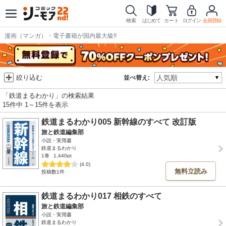
検索
はじめて
カート
ログイン
会員登録
漫画（マンガ）・電子書籍が国内最大級!!
絞り込む
並べ替え:
「鉄道まるわかり」の検索結果
15件中 1～15件を表示
鉄道まるわかり005 新幹線のすべて 改訂版
旅と鉄道編集部
小説・実用書
鉄道まるわかり
1巻
1,440pt
(4.0)
無料立読み
投稿数1件
鉄道まるわかり017 相鉄のすべて
旅と鉄道編集部
小説・実用書
鉄道まるわかり