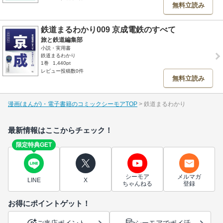
無料立読み
鉄道まるわかり009 京成電鉄のすべて
旅と鉄道編集部
小説・実用書
鉄道まるわかり
1巻
1,440pt
レビュー投稿数0件
無料立読み
漫画(まんが)・電子書籍のコミックシーモアTOP
鉄道まるわかり
最新情報はここからチェック！
限定特典GET
シーモア
メルマガ
LINE
X
ちゃんねる
登録
お得にポイントゲット！