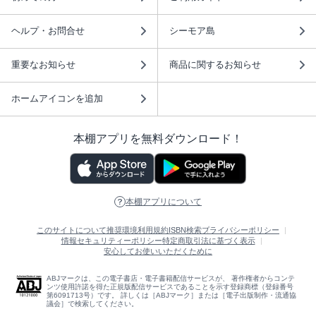
ヘルプ・お問合せ
シーモア島
重要なお知らせ
商品に関するお知らせ
ホームアイコンを追加
本棚アプリを無料ダウンロード！
本棚アプリについて
このサイトについて
推奨環境
利用規約
ISBN検索
プライバシーポリシー
情報セキュリティーポリシー
特定商取引法に基づく表示
安心してお使いいただくために
ABJマークは、この電子書店・電子書籍配信サービスが、 著作権者からコンテ
ンツ使用許諾を得た正規版配信サービスであることを示す登録商標（登録番号
第6091713号）です。 詳しくは［ABJマーク］または［電子出版制作・流通協
議会］で検索してください。