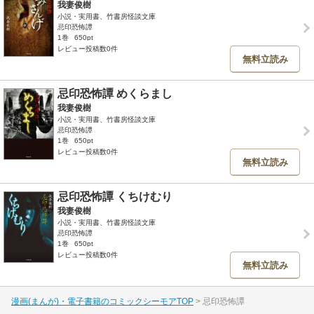
我妻俊樹
小説・実用書、竹書房怪談文庫
忌印恐怖譚
1巻
650pt
レビュー投稿数0件
無料立読み
忌印恐怖譚 めくらまし
我妻俊樹
小説・実用書、竹書房怪談文庫
忌印恐怖譚
1巻
650pt
レビュー投稿数0件
無料立読み
忌印恐怖譚 くちけむり
我妻俊樹
小説・実用書、竹書房怪談文庫
忌印恐怖譚
1巻
650pt
レビュー投稿数0件
無料立読み
漫画(まんが)・電子書籍のコミックシーモアTOP
忌印恐怖譚