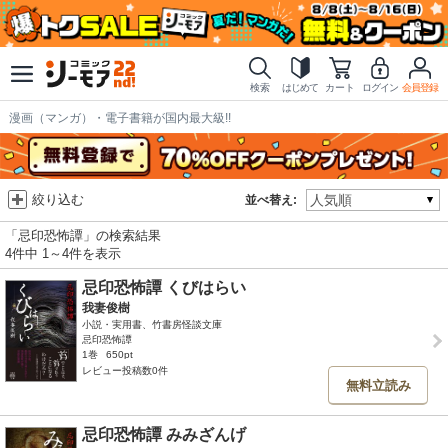
検索
はじめて
カート
ログイン
会員登録
漫画（マンガ）・電子書籍が国内最大級!!
絞り込む
並べ替え:
「忌印恐怖譚」の検索結果
4件中 1～4件を表示
忌印恐怖譚 くびはらい
我妻俊樹
小説・実用書、竹書房怪談文庫
忌印恐怖譚
1巻
650pt
レビュー投稿数0件
無料立読み
忌印恐怖譚 みみざんげ