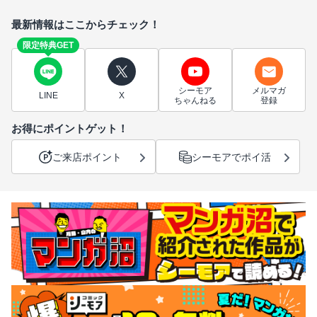
最新情報はここからチェック！
限定特典GET
シーモア
メルマガ
LINE
X
ちゃんねる
登録
お得にポイントゲット！
ご来店ポイント
シーモアでポイ活