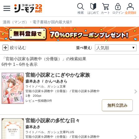
検索
はじめて
カート
ログイン
会員登録
漫画（マンガ）・電子書籍が国内最大級!!
絞り込む
並べ替え:
「官能小説家を調教中（分冊版）」の検索結果
6件中 1～6件を表示
官能小説家とにぎやかな家族
森本あき
/
かんべあきら
ライトノベル、ガッシュ文庫
官能小説家を調教中（分冊版） / 官能小説家を調教中
1巻
200pt
レビュー投稿数0件
無料立読み
官能小説家の多忙な日々
森本あき
ライトノベル、ガッシュ文庫PLUS
官能小説家を調教中（分冊版） / 官能小説家を調教中