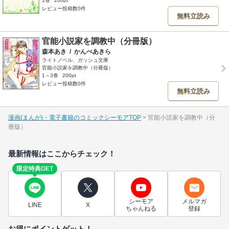
1巻
200pt
レビュー投稿数0件
無料立読み
官能小説家を調教中（分冊版）
森本あき
/
かんべあきら
ライトノベル、ガッシュ文庫
官能小説家を調教中（分冊版）
1～3巻
200pt
レビュー投稿数0件
無料立読み
漫画(まんが)・電子書籍のコミックシーモアTOP
官能小説家を調教中（分
冊版）
最新情報はここからチェック！
限定特典GET
シーモア
メルマガ
LINE
X
ちゃんねる
登録
お得にポイントゲット！