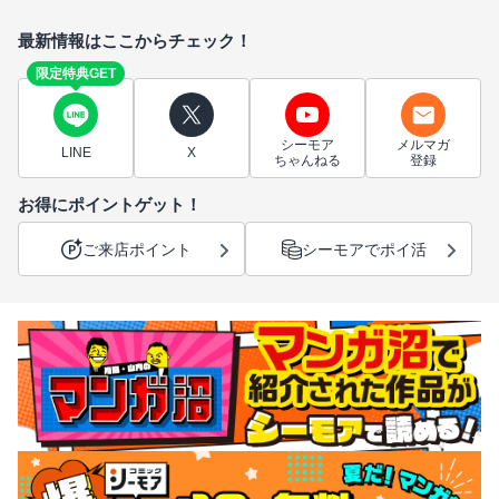
最新情報はここからチェック！
限定特典GET
シーモア
メルマガ
LINE
X
ちゃんねる
登録
お得にポイントゲット！
ご来店ポイント
シーモアでポイ活