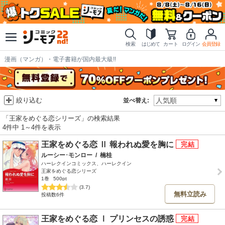
検索
はじめて
カート
ログイン
会員登録
漫画（マンガ）・電子書籍が国内最大級!!
絞り込む
並べ替え:
「王家をめぐる恋シリーズ」の検索結果
4件中 1～4件を表示
王家をめぐる恋 Ⅱ 報われぬ愛を胸に
ルーシー･モンロー
/
楠桂
ハーレクインコミックス、ハーレクイン
王家をめぐる恋シリーズ
1巻
500pt
(3.7)
無料立読み
投稿数6件
王家をめぐる恋 Ⅰ プリンセスの誘惑