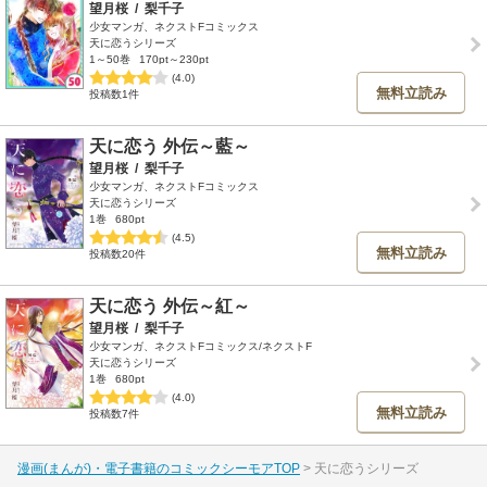
望月桜
/
梨千子
少女マンガ、ネクストFコミックス
天に恋うシリーズ
1～50巻
170pt～230pt
(4.0)
無料立読み
投稿数1件
天に恋う 外伝～藍～
望月桜
/
梨千子
少女マンガ、ネクストFコミックス
天に恋うシリーズ
1巻
680pt
(4.5)
無料立読み
投稿数20件
天に恋う 外伝～紅～
望月桜
/
梨千子
少女マンガ、ネクストFコミックス/ネクストF
天に恋うシリーズ
1巻
680pt
(4.0)
無料立読み
投稿数7件
漫画(まんが)・電子書籍のコミックシーモアTOP
天に恋うシリーズ