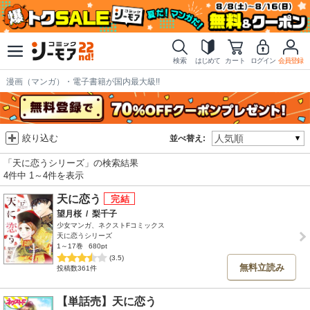
検索
はじめて
カート
ログイン
会員登録
漫画（マンガ）・電子書籍が国内最大級!!
絞り込む
並べ替え:
「天に恋うシリーズ」の検索結果
4件中 1～4件を表示
天に恋う
望月桜
/
梨千子
少女マンガ、ネクストFコミックス
天に恋うシリーズ
1～17巻
680pt
(3.5)
無料立読み
投稿数361件
【単話売】天に恋う