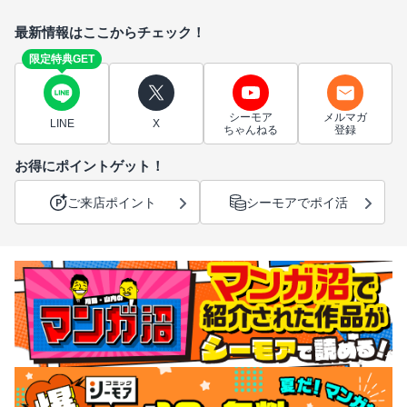
最新情報はここからチェック！
限定特典GET
シーモア
メルマガ
LINE
X
ちゃんねる
登録
お得にポイントゲット！
ご来店ポイント
シーモアでポイ活