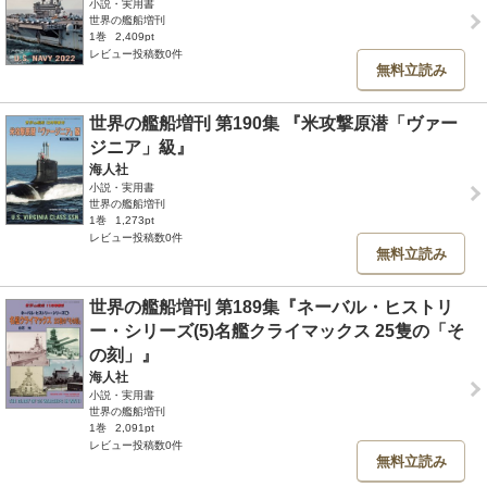
小説・実用書
世界の艦船増刊
1巻
2,409pt
レビュー投稿数0件
無料立読み
世界の艦船増刊 第190集 『米攻撃原潜「ヴァー
ジニア」級』
海人社
小説・実用書
世界の艦船増刊
1巻
1,273pt
レビュー投稿数0件
無料立読み
世界の艦船増刊 第189集『ネーバル・ヒストリ
ー・シリーズ(5)名艦クライマックス 25隻の「そ
の刻」』
海人社
小説・実用書
世界の艦船増刊
1巻
2,091pt
レビュー投稿数0件
無料立読み