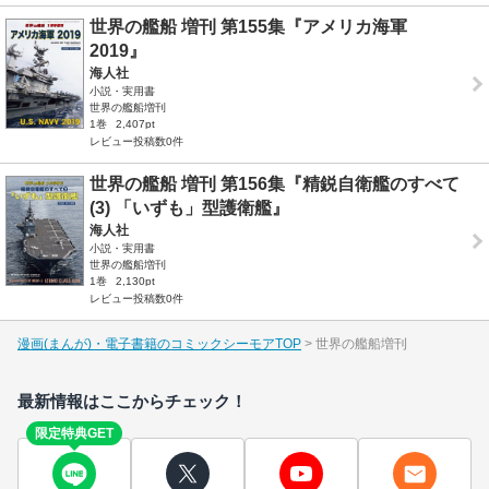
世界の艦船 増刊 第155集『アメリカ海軍
2019』
海人社
小説・実用書
世界の艦船増刊
1巻
2,407pt
レビュー投稿数0件
世界の艦船 増刊 第156集『精鋭自衛艦のすべて
(3) 「いずも」型護衛艦』
海人社
小説・実用書
世界の艦船増刊
1巻
2,130pt
レビュー投稿数0件
漫画(まんが)・電子書籍のコミックシーモアTOP
世界の艦船増刊
最新情報はここからチェック！
限定特典GET