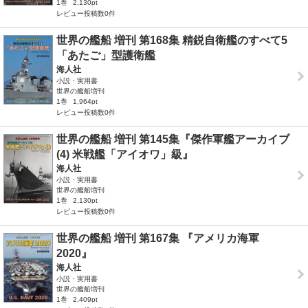
1巻
2,130pt
レビュー投稿数0件
世界の艦船 増刊 第168集 精鋭自衛艦のすべて5
「あたご」型護衛艦
海人社
小説・実用書
世界の艦船増刊
1巻
1,964pt
レビュー投稿数0件
世界の艦船 増刊 第145集『傑作軍艦アーカイブ
(4) 米戦艦「アイオワ」級』
海人社
小説・実用書
世界の艦船増刊
1巻
2,130pt
レビュー投稿数0件
世界の艦船 増刊 第167集 『アメリカ海軍
2020』
海人社
小説・実用書
世界の艦船増刊
1巻
2,409pt