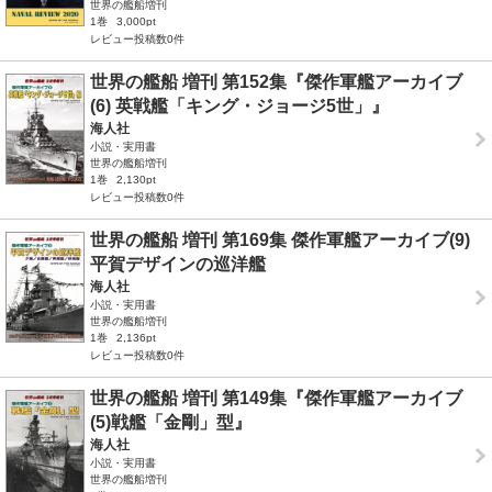
世界の艦船増刊
1巻
3,000pt
レビュー投稿数0件
世界の艦船 増刊 第152集『傑作軍艦アーカイブ
(6) 英戦艦「キング・ジョージ5世」』
海人社
小説・実用書
世界の艦船増刊
1巻
2,130pt
レビュー投稿数0件
世界の艦船 増刊 第169集 傑作軍艦アーカイブ(9)
平賀デザインの巡洋艦
海人社
小説・実用書
世界の艦船増刊
1巻
2,136pt
レビュー投稿数0件
世界の艦船 増刊 第149集『傑作軍艦アーカイブ
(5)戦艦「金剛」型』
海人社
小説・実用書
世界の艦船増刊