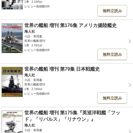
1巻
2,190pt
レビュー投稿数0件
無料立読み
世界の艦船 増刊 第176集 アメリカ揚陸艦史
海人社
小説・実用書
世界の艦船増刊
1巻
2,591pt
レビュー投稿数0件
無料立読み
世界の艦船 増刊 第79集 日本戦艦史
海人社
小説・実用書
世界の艦船増刊
1巻
2,190pt
レビュー投稿数0件
無料立読み
世界の艦船 増刊 第175集『英巡洋戦艦「フッ
ド」「リパルス」「リナウン」』
海人社
小説・実用書