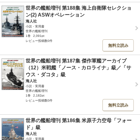
世界の艦船増刊 第188集 海上自衛隊セレクショ
ン(2) ASWオペレーション
海人社
小説・実用書
世界の艦船増刊
1巻
2,091pt
レビュー投稿数0件
無料立読み
世界の艦船増刊 第187集 傑作軍艦アーカイブ
（12）米戦艦「ノース・カロライナ」級／「サ
ウス・ダコタ」級
海人社
小説・実用書
世界の艦船増刊
1巻
2,182pt
レビュー投稿数0件
無料立読み
世界の艦船増刊 第186集 米原子力空母「フォー
ド」級
海人社
小説・実用書