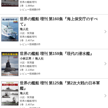
世界の艦船増刊
1巻
1,886pt
レビュー投稿数0件
世界の艦船 増刊 第160集『海上保安庁のすべ
て』
海人社
小説・実用書
世界の艦船増刊
1巻
2,407pt
レビュー投稿数0件
世界の艦船 増刊 第159集『現代の潜水艦』
小林正男
/
海人社
小説・実用書
世界の艦船増刊
1巻
2,130pt
レビュー投稿数0件
世界の艦船 増刊 第125集『第2次大戦の日本軍
艦』
海人社
小説・実用書
世界の艦船増刊
1巻
2,407pt