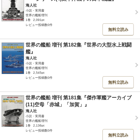
海人社
小説・実用書
世界の艦船増刊
1巻
2,091pt
レビュー投稿数0件
無料立読み
世界の艦船 増刊 第182集『世界の大型水上戦闘
艦』
海人社
小説・実用書
世界の艦船増刊
1巻
2,545pt
レビュー投稿数0件
無料立読み
世界の艦船 増刊 第181集『傑作軍艦アーカイブ
(11)空母「赤城」「加賀」』
海人社
小説・実用書
世界の艦船増刊
1巻
2,136pt
レビュー投稿数0件
無料立読み