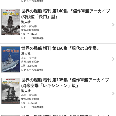
レビュー投稿数0件
世界の艦船 増刊 第140集 『傑作軍艦アーカイブ
(3)戦艦「長門」型』
海人社
小説・実用書
世界の艦船増刊
1巻
2,037pt
レビュー投稿数0件
世界の艦船 増刊 第166集『現代の自衛艦』
海人社
小説・実用書
世界の艦船増刊
1巻
2,182pt
レビュー投稿数0件
世界の艦船 増刊 第135集『傑作軍艦アーカイブ
(2)米空母「レキシントン」級』
海人社
小説・実用書
世界の艦船増刊
1巻
1,852pt
レビュー投稿数0件