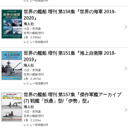
レビュー投稿数0件
世界の艦船 増刊 第158集『世界の海軍 2019-
2020』
海人社
小説・実用書
世界の艦船増刊
1巻
2,593pt
レビュー投稿数0件
世界の艦船 増刊 第151集『海上自衛隊 2018-
2019』
海人社
小説・実用書
世界の艦船増刊
1巻
2,407pt
レビュー投稿数0件
世界の艦船 増刊 第157集『傑作軍艦アーカイブ
(7) 戦艦「扶桑」型/「伊勢」型』
海人社
小説・実用書
世界の艦船増刊
1巻
2,130pt
レビュー投稿数0件