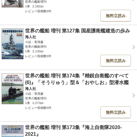
世界の艦船増刊
1巻
2,182pt
レビュー投稿数0件
無料立読み
世界の艦船 増刊 第127集 国産護衛艦建造の歩み
海人社
小説・実用書
世界の艦船増刊
1巻
2,130pt
レビュー投稿数0件
無料立読み
世界の艦船 増刊 第174集『精鋭自衛艦のすべて
(6)』「そうりゅう」型＆「おやしお」型潜水艦
海人社
小説・実用書
世界の艦船増刊
1巻
2,273pt
レビュー投稿数0件
無料立読み
世界の艦船 増刊 第173集『海上自衛隊2020-
2021』