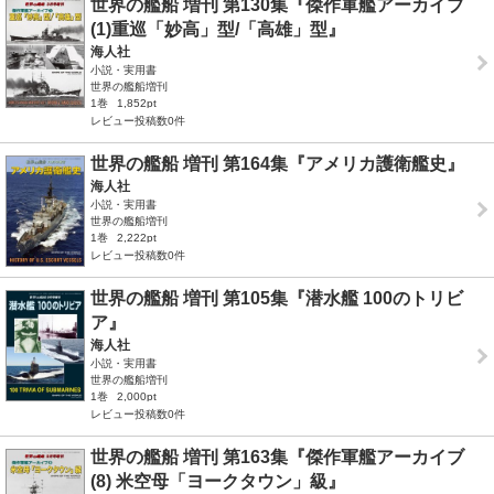
世界の艦船 増刊 第130集『傑作軍艦アーカイブ
(1)重巡「妙高」型/「高雄」型』
海人社
小説・実用書
世界の艦船増刊
1巻
1,852pt
レビュー投稿数0件
世界の艦船 増刊 第164集『アメリカ護衛艦史』
海人社
小説・実用書
世界の艦船増刊
1巻
2,222pt
レビュー投稿数0件
世界の艦船 増刊 第105集『潜水艦 100のトリビ
ア』
海人社
小説・実用書
世界の艦船増刊
1巻
2,000pt
レビュー投稿数0件
世界の艦船 増刊 第163集『傑作軍艦アーカイブ
(8) 米空母「ヨークタウン」級』