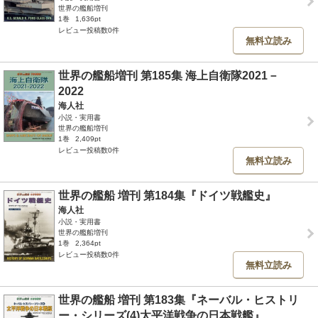
世界の艦船増刊
1巻
1,636pt
レビュー投稿数0件
無料立読み
世界の艦船増刊 第185集 海上自衛隊2021－
2022
海人社
小説・実用書
世界の艦船増刊
1巻
2,409pt
レビュー投稿数0件
無料立読み
世界の艦船 増刊 第184集『ドイツ戦艦史』
海人社
小説・実用書
世界の艦船増刊
1巻
2,364pt
レビュー投稿数0件
無料立読み
世界の艦船 増刊 第183集『ネーバル・ヒストリ
ー・シリーズ(4)太平洋戦争の日本戦艦』