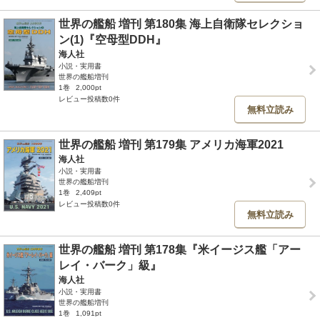
世界の艦船 増刊 第180集 海上自衛隊セレクショ
ン(1)『空母型DDH』
海人社
小説・実用書
世界の艦船増刊
1巻
2,000pt
レビュー投稿数0件
無料立読み
世界の艦船 増刊 第179集 アメリカ海軍2021
海人社
小説・実用書
世界の艦船増刊
1巻
2,409pt
レビュー投稿数0件
無料立読み
世界の艦船 増刊 第178集『米イージス艦「アー
レイ・バーク」級』
海人社
小説・実用書
世界の艦船増刊
1巻
1,091pt