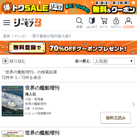
検索
はじめて
カート
ログイン
会員登録
漫画（マンガ）・電子書籍が国内最大級!!
絞り込む
並べ替え:
「世界の艦船増刊」の検索結果
72件中 1～72件を表示
世界の艦船増刊
海人社
小説・実用書
世界の艦船増刊
1巻
1,818pt
レビュー投稿数0件
無料立読み
世界の艦船増刊