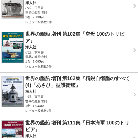
海人社
小説・実用書
世界の艦船増刊
1巻
2,130pt
レビュー投稿数0件
世界の艦船 増刊 第102集『空母 100のトリビ
ア』
海人社
小説・実用書
世界の艦船増刊
1巻
2,095pt
レビュー投稿数0件
世界の艦船 増刊 第162集『精鋭自衛艦のすべて
(4)「あさひ」型護衛艦』
海人社
小説・実用書
世界の艦船増刊
1巻
1,944pt
レビュー投稿数0件
世界の艦船 増刊 第111集『日本海軍 100のトリ
ビア』
海人社