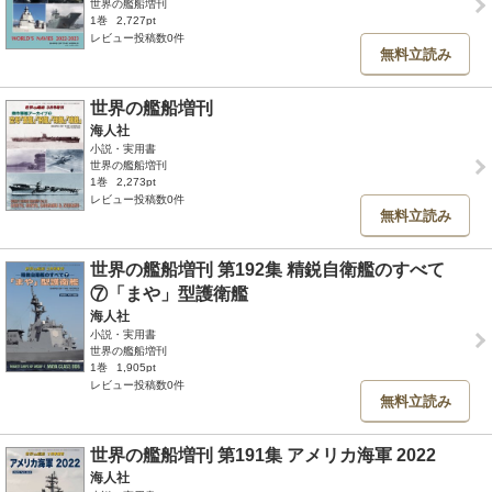
世界の艦船増刊
1巻
2,727pt
レビュー投稿数0件
無料立読み
世界の艦船増刊
海人社
小説・実用書
世界の艦船増刊
1巻
2,273pt
レビュー投稿数0件
無料立読み
世界の艦船増刊 第192集 精鋭自衛艦のすべて
⑦「まや」型護衛艦
海人社
小説・実用書
世界の艦船増刊
1巻
1,905pt
レビュー投稿数0件
無料立読み
世界の艦船増刊 第191集 アメリカ海軍 2022
海人社