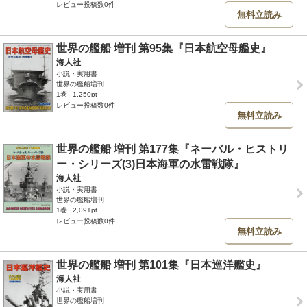
レビュー投稿数0件
無料立読み
世界の艦船 増刊 第95集『日本航空母艦史』
海人社
小説・実用書
世界の艦船増刊
1巻
1,250pt
レビュー投稿数0件
無料立読み
世界の艦船 増刊 第177集『ネーバル・ヒストリ
ー・シリーズ(3)日本海軍の水雷戦隊』
海人社
小説・実用書
世界の艦船増刊
1巻
2,091pt
レビュー投稿数0件
無料立読み
世界の艦船 増刊 第101集『日本巡洋艦史』
海人社
小説・実用書
世界の艦船増刊