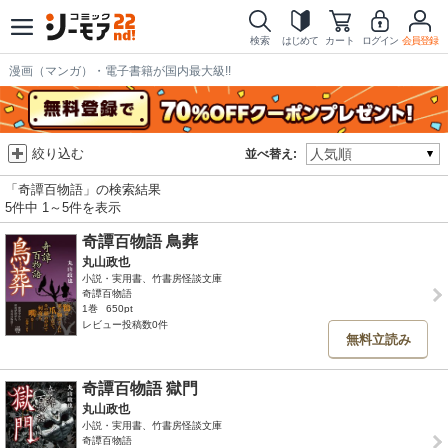
検索
はじめて
カート
ログイン
会員登録
漫画（マンガ）・電子書籍が国内最大級!!
絞り込む
並べ替え:
「奇譚百物語」の検索結果
5件中 1～5件を表示
奇譚百物語 鳥葬
丸山政也
小説・実用書、竹書房怪談文庫
奇譚百物語
1巻
650pt
レビュー投稿数0件
無料立読み
奇譚百物語 獄門
丸山政也
小説・実用書、竹書房怪談文庫
奇譚百物語