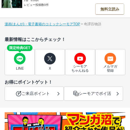
1巻
650pt
レビュー投稿数0件
無料立読み
漫画(まんが)・電子書籍のコミックシーモアTOP
奇譚百物語
最新情報はここからチェック！
限定特典GET
シーモア
メルマガ
LINE
X
ちゃんねる
登録
お得にポイントゲット！
ご来店ポイント
シーモアでポイ活