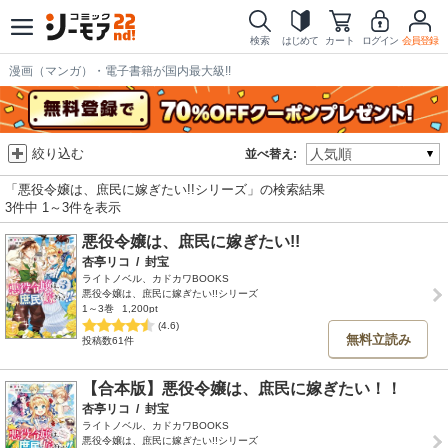
検索
はじめて
カート
ログイン
会員登録
漫画（マンガ）・電子書籍が国内最大級!!
絞り込む
並べ替え:
「悪役令嬢は、庶民に嫁ぎたい!!シリーズ」の検索結果
3件中 1～3件を表示
悪役令嬢は、庶民に嫁ぎたい!!
杏亭リコ
/
封宝
ライトノベル、カドカワBOOKS
悪役令嬢は、庶民に嫁ぎたい!!シリーズ
1～3巻
1,200pt
(4.6)
無料立読み
投稿数61件
【合本版】悪役令嬢は、庶民に嫁ぎたい！！
杏亭リコ
/
封宝
ライトノベル、カドカワBOOKS
悪役令嬢は、庶民に嫁ぎたい!!シリーズ