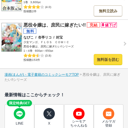
1巻
3,600pt
(4.0)
無料立読み
投稿数2件
悪役令嬢は、庶民に嫁ぎたい!!
なびこ
/
杏亭リコ
/
封宝
少女マンガ、ＦＬＯＳ ＣＯＭＩＣ
悪役令嬢は、庶民に嫁ぎたい!!シリーズ
1～4巻
600pt～650pt
(3.8)
無料版を読む
投稿数153件
漫画(まんが)・電子書籍のコミックシーモアTOP
悪役令嬢は、庶民に嫁ぎ
たい!!シリーズ
最新情報はここからチェック！
限定特典GET
シーモア
メルマガ
LINE
X
ちゃんねる
登録