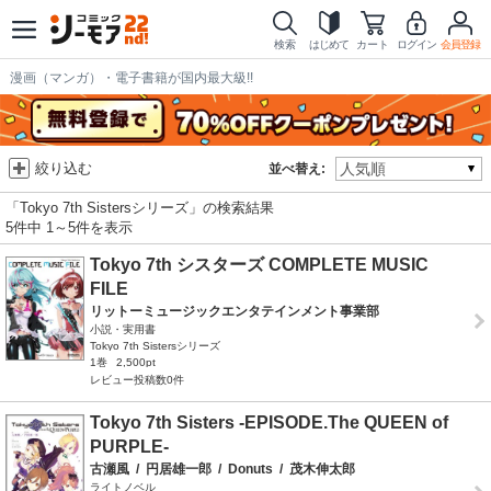
検索
はじめて
カート
ログイン
会員登録
漫画（マンガ）・電子書籍が国内最大級!!
絞り込む
並べ替え:
「Tokyo 7th Sistersシリーズ」の検索結果
5件中 1～5件を表示
Tokyo 7th シスターズ COMPLETE MUSIC
FILE
リットーミュージックエンタテインメント事業部
小説・実用書
Tokyo 7th Sistersシリーズ
1巻
2,500pt
レビュー投稿数0件
Tokyo 7th Sisters -EPISODE.The QUEEN of
PURPLE-
古瀬風
/
円居雄一郎
/
Donuts
/
茂木伸太郎
ライトノベル