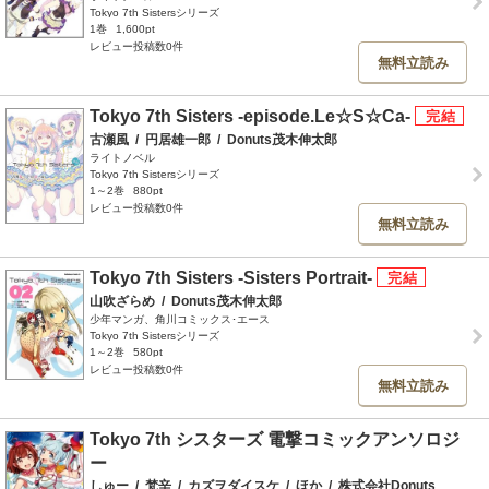
Tokyo 7th Sistersシリーズ
1巻
1,600pt
レビュー投稿数0件
無料立読み
Tokyo 7th Sisters -episode.Le☆S☆Ca-
古瀬風
/
円居雄一郎
/
Donuts茂木伸太郎
ライトノベル
Tokyo 7th Sistersシリーズ
1～2巻
880pt
レビュー投稿数0件
無料立読み
Tokyo 7th Sisters -Sisters Portrait-
山吹ざらめ
/
Donuts茂木伸太郎
少年マンガ、角川コミックス･エース
Tokyo 7th Sistersシリーズ
1～2巻
580pt
レビュー投稿数0件
無料立読み
Tokyo 7th シスターズ 電撃コミックアンソロジ
ー
しゅー
/
梵辛
/
カズヲダイスケ
/
ほか
/
株式会社Donuts