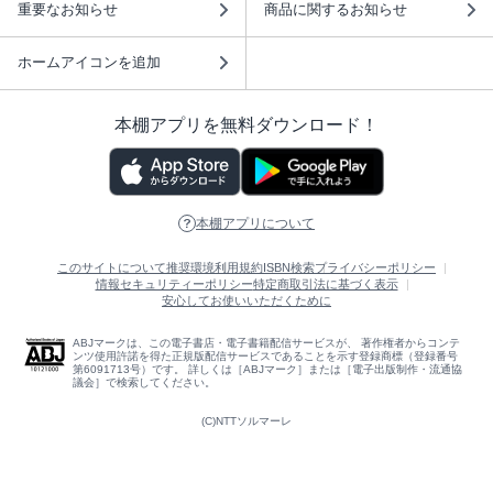
重要なお知らせ
商品に関するお知らせ
ホームアイコンを追加
本棚アプリを無料ダウンロード！
本棚アプリについて
このサイトについて
推奨環境
利用規約
ISBN検索
プライバシーポリシー
情報セキュリティーポリシー
特定商取引法に基づく表示
安心してお使いいただくために
ABJマークは、この電子書店・電子書籍配信サービスが、 著作権者からコンテ
ンツ使用許諾を得た正規版配信サービスであることを示す登録商標（登録番号
第6091713号）です。 詳しくは［ABJマーク］または［電子出版制作・流通協
議会］で検索してください。
(C)NTTソルマーレ