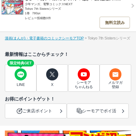
少年マンガ、電撃コミックスNEXT
Tokyo 7th Sistersシリーズ
1巻
780pt
レビュー投稿数0件
無料立読み
漫画(まんが)・電子書籍のコミックシーモアTOP
Tokyo 7th Sistersシリーズ
最新情報はここからチェック！
限定特典GET
シーモア
メルマガ
LINE
X
ちゃんねる
登録
お得にポイントゲット！
ご来店ポイント
シーモアでポイ活