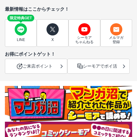
最新情報はここからチェック！
限定特典GET
シーモア
メルマガ
LINE
X
ちゃんねる
登録
お得にポイントゲット！
ご来店ポイント
シーモアでポイ活