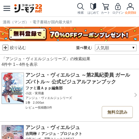
検索
はじめて
カート
ログイン
会員登録
漫画（マンガ）・電子書籍が国内最大級!!
絞り込む
並べ替え:
「アンジュ・ヴィエルジュシリーズ」の検索結果
4件中 1～4件を表示
アンジュ・ヴィエルジュ ～第2風紀委員 ガール
ズバトル～ 公式ビジュアルファンブック
ファミ通Ａｐｐ編集部
小説・実用書
アンジュ・ヴィエルジュシリーズ
1巻
2,000pt
レビュー投稿数0件
無料立読み
アンジュ・ヴィエルジュ
吉岡榊
/
アンジュ・プロジェクト
少年マンガ、電撃コミックスNEXT