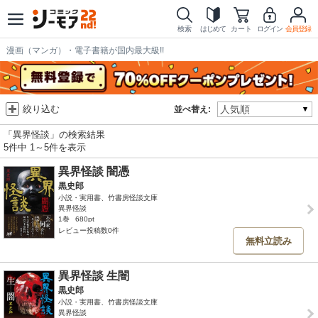
検索
はじめて
カート
ログイン
会員登録
漫画（マンガ）・電子書籍が国内最大級!!
絞り込む
並べ替え:
「異界怪談」の検索結果
5件中 1～5件を表示
異界怪談 闇憑
黒史郎
小説・実用書、竹書房怪談文庫
異界怪談
1巻
680pt
レビュー投稿数0件
無料立読み
異界怪談 生闇
黒史郎
小説・実用書、竹書房怪談文庫
異界怪談