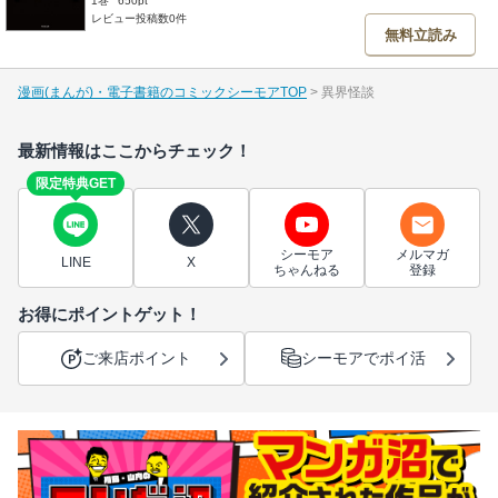
1巻
650pt
レビュー投稿数0件
無料立読み
漫画(まんが)・電子書籍のコミックシーモアTOP
異界怪談
最新情報はここからチェック！
限定特典GET
シーモア
メルマガ
LINE
X
ちゃんねる
登録
お得にポイントゲット！
ご来店ポイント
シーモアでポイ活