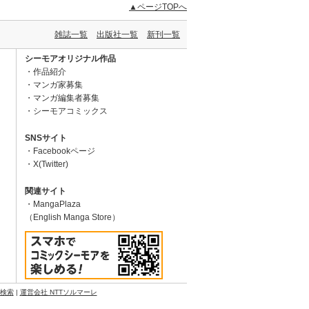
▲ページTOPへ
雑誌一覧
出版社一覧
新刊一覧
シーモアオリジナル作品
作品紹介
マンガ家募集
マンガ編集者募集
シーモアコミックス
SNSサイト
Facebookページ
X(Twitter)
関連サイト
MangaPlaza
（English Manga Store）
N検索
|
運営会社 NTTソルマーレ