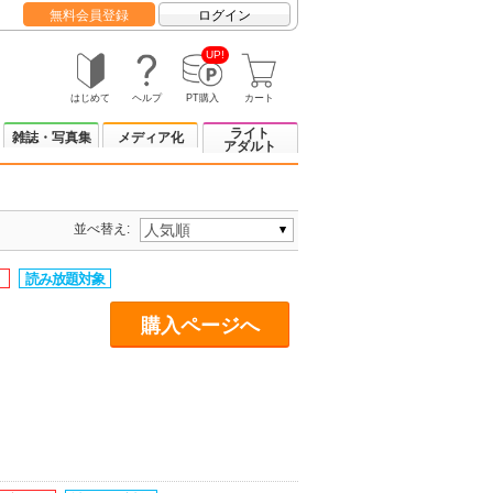
無料会員登録
ログイン
UP!
はじめて
ヘルプ
PT購入
カート
ライト
雑誌・写真集
メディア化
アダルト
並べ替え:
購入ページへ