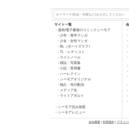
サイト一覧
漫画/電子書籍のコミックシーモア
少年・青年マンガ
少女・女性マンガ
BL（ボーイズラブ）
TL・レディコミ
ライトノベル
雑誌・写真集
小説・実用書
ハーレクイン
シーモアオリジナル
独占・先行配信
メディア化
ライトアダルト
シーモア読み放題
シーモアレビュー
会社概要
|
利用規約
|
プライバ