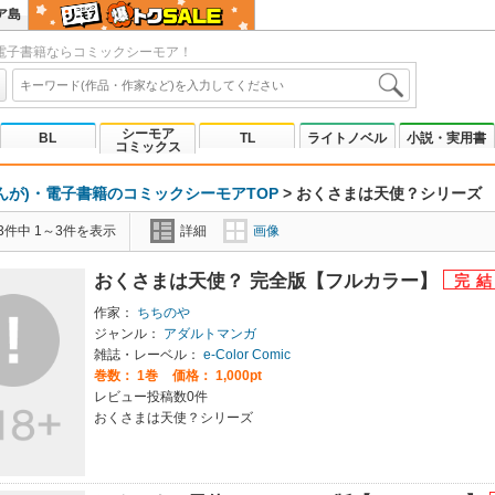
ア島
電子書籍ならコミックシーモア！
シーモア
BL
TL
ライトノベル
小説・実用書
コミックス
んが)・電子書籍のコミックシーモアTOP
>
おくさまは天使？シリーズ
3件中 1～3件を表示
詳細
画像
おくさまは天使？ 完全版【フルカラー】
作家：
ちちのや
ジャンル：
アダルトマンガ
雑誌・レーベル：
e-Color Comic
巻数：
1巻
価格： 1,000pt
レビュー投稿数0件
おくさまは天使？シリーズ