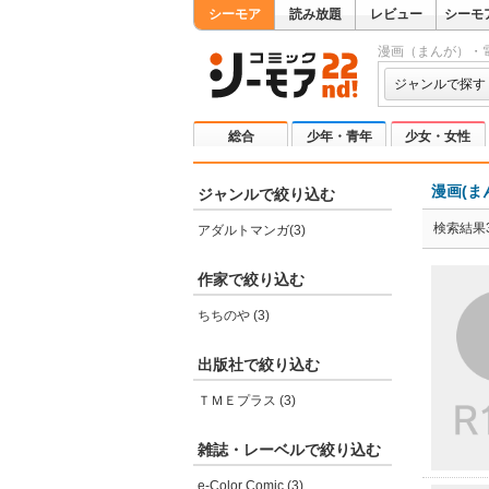
シーモア
読み放題
レビュー
シーモ
漫画（まんが）・
ジャンルで探す
総合
少年・青年
少女・女性
漫画(ま
ジャンルで絞り込む
検索結果
アダルトマンガ(3)
作家で絞り込む
ちちのや (3)
出版社で絞り込む
ＴＭＥプラス (3)
雑誌・レーベルで絞り込む
e-Color Comic (3)