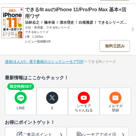
できるfit auのiPhone 11/Pro/Pro Max 基本+活
⽤ワザ
法林岳之
/
橋本保
/
清水理史
/
白根雅彦
/
できるシリーズ編集部
小説・実用書、できるfitシリーズ
できるfitシリーズ
1巻
1,200pt
レビュー投稿数0件
無料立読み
漫画(まんが)・電子書籍のコミックシーモアTOP
できるfitシリーズ
最新情報はここからチェック！
限定特典GET
シーモア
メルマガ
LINE
X
ちゃんねる
登録
お得にポイントゲット！
ご来店ポイント
シーモアでポイ活