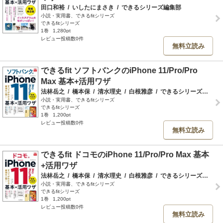
田口和裕
/
いしたにまさき
/
できるシリーズ編集部
小説・実用書、できるfitシリーズ
できるfitシリーズ
1巻
1,280pt
レビュー投稿数0件
無料立読み
できるfit ソフトバンクのiPhone 11/Pro/Pro
Max 基本+活⽤ワザ
法林岳之
/
橋本保
/
清水理史
/
白根雅彦
/
できるシリーズ編集部
小説・実用書、できるfitシリーズ
できるfitシリーズ
1巻
1,200pt
レビュー投稿数0件
無料立読み
できるfit ドコモのiPhone 11/Pro/Pro Max 基本
+活⽤ワザ
法林岳之
/
橋本保
/
清水理史
/
白根雅彦
/
できるシリーズ編集部
小説・実用書、できるfitシリーズ
できるfitシリーズ
1巻
1,200pt
レビュー投稿数0件
無料立読み