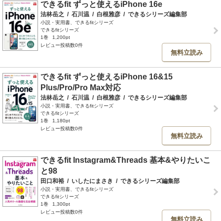
できるfit ずっと使えるiPhone 16e
法林岳之
/
石川温
/
白根雅彦
/
できるシリーズ編集部
小説・実用書、できるfitシリーズ
できるfitシリーズ
1巻
1,200pt
レビュー投稿数0件
無料立読み
できるfit ずっと使えるiPhone 16&15
Plus/Pro/Pro Max対応
法林岳之
/
石川温
/
白根雅彦
/
できるシリーズ編集部
小説・実用書、できるfitシリーズ
できるfitシリーズ
1巻
1,180pt
レビュー投稿数0件
無料立読み
できるfit Instagram&Threads 基本&やりたいこ
と98
田口和裕
/
いしたにまさき
/
できるシリーズ編集部
小説・実用書、できるfitシリーズ
できるfitシリーズ
1巻
1,300pt
レビュー投稿数0件
無料立読み