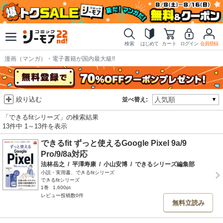
検索
はじめて
カート
ログイン
会員登録
漫画（マンガ）・電子書籍が国内最大級!!
絞り込む
並べ替え:
「できるfitシリーズ」の検索結果
13件中 1～13件を表示
できるfit ずっと使えるGoogle Pixel 9a/9
Pro/9/8a対応
法林岳之
/
平澤寿康
/
小山安博
/
できるシリーズ編集部
小説・実用書、できるfitシリーズ
できるfitシリーズ
1巻
1,600pt
レビュー投稿数0件
無料立読み