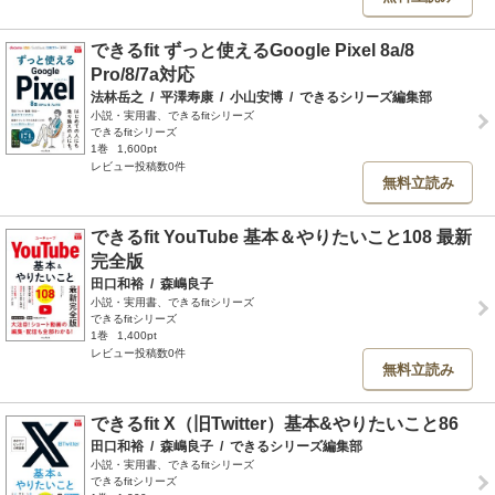
できるfit ずっと使えるGoogle Pixel 8a/8
Pro/8/7a対応
法林岳之
/
平澤寿康
/
小山安博
/
できるシリーズ編集部
小説・実用書、できるfitシリーズ
できるfitシリーズ
1巻
1,600pt
レビュー投稿数0件
無料立読み
できるfit YouTube 基本＆やりたいこと108 最新
完全版
田口和裕
/
森嶋良子
小説・実用書、できるfitシリーズ
できるfitシリーズ
1巻
1,400pt
レビュー投稿数0件
無料立読み
できるfit X（旧Twitter）基本&やりたいこと86
田口和裕
/
森嶋良子
/
できるシリーズ編集部
小説・実用書、できるfitシリーズ
できるfitシリーズ