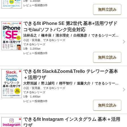
1巻
1,300pt
レビュー投稿数0件
無料立読み
できるfit iPhone SE 第2世代 基本+活用ワザド
コモ/au/ソフトバンク完全対応
法林岳之
/
橋本保
/
清水理史
/
白根雅彦
/
できるシリーズ編集部
小説・実用書、できるfitシリーズ
できるfitシリーズ
1巻
1,200pt
レビュー投稿数0件
無料立読み
できるfit Slack&Zoom&Trello テレワーク基本
＋活用ワザ
大野浩誠
/
野上誠司
/
栩平智行
/
遠藤大介
/
できるシリーズ編集部
小説・実用書、できるfitシリーズ
できるfitシリーズ
1巻
1,480pt
レビュー投稿数0件
無料立読み
できるfit Instagram インスタグラム 基本＋活用
ワザ