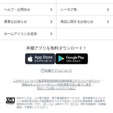
ヘルプ・お問合せ
シーモア島
重要なお知らせ
商品に関するお知らせ
ホームアイコンを追加
本棚アプリを無料ダウンロード！
本棚アプリについて
このサイトについて
推奨環境
利用規約
ISBN検索
プライバシーポリシー
情報セキュリティーポリシー
特定商取引法に基づく表示
安心してお使いいただくために
ABJマークは、この電子書店・電子書籍配信サービスが、 著作権者からコンテ
ンツ使用許諾を得た正規版配信サービスであることを示す登録商標（登録番号
第6091713号）です。 詳しくは［ABJマーク］または［電子出版制作・流通協
議会］で検索してください。